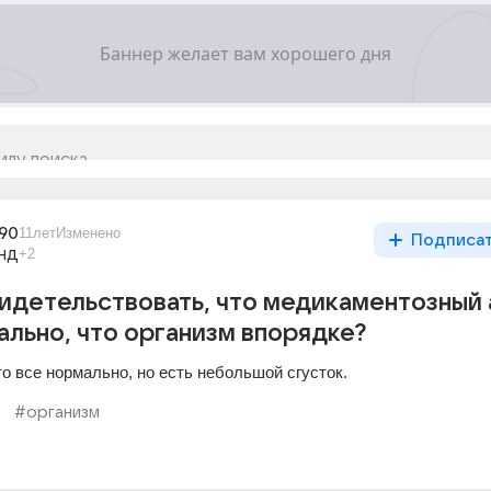
890
11лет
Изменено
Подписа
нд
+2
идетельствовать, что медикаментозный
льно, что организм впорядке?
то все нормально, но есть небольшой сгусток.
т
#организм