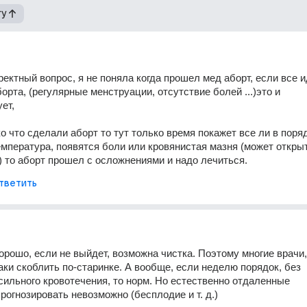
гу
ректный вопрос, я не поняла когда прошел мед аборт, если все ид
орта, (регулярные менструации, отсутствие болей ...)это и 
ет, 
о что сделали аборт то тут только время покажет все ли в поряд
мпература, появятся боли или кровянистая мазня (может открыт
) то аборт прошел с осложнениями и надо лечиться.
тветить
хорошо, если не выйдет, возможна чистка. Поэтому многие врачи, 
аки скоблить по-старинке. А вообще, если неделю порядок, без 
сильного кровотечения, то норм. Но естественно отдаленные 
рогнозировать невозможно (бесплодие и т. д.)