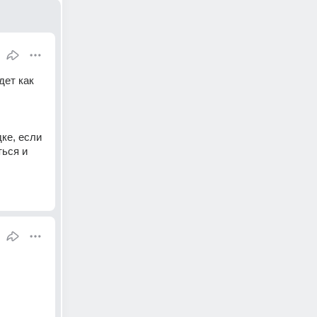
ет как 
ке, если 
ься и 