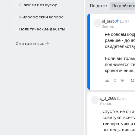
О любви без купюр
По дате
По рейтин
Философский вопрос
ol_surb
11лет
Знаток
Политические дебаты
не совсем кор
раньше - до аб
Смотреть все
свидетельству
Если вы тольк
поднимется те
кровотечение.
0
О
a_d_2669
11лет
Ученик
Сгусток не оч 
советуют все-т
теипературы и 
последствия сп