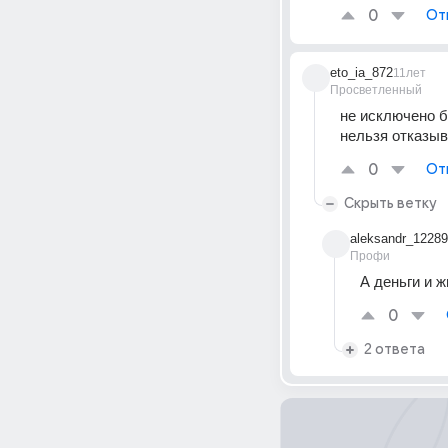
0
От
eto_ia_872
11лет
Просветленный
не исключено 
нельзя отказыва
0
От
Скрыть ветку
aleksandr_1228
Профи
А деньги и 
0
2 ответа