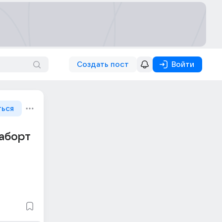
Создать пост
Войти
ться
 аборт