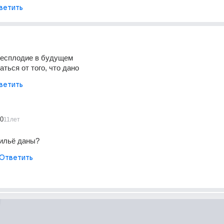
ветить
бесплодие в будущем
ться от того, что дано
ветить
90
11лет
жильё даны?
Ответить