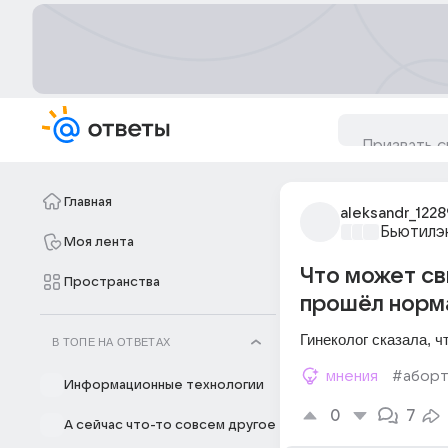
Главная
aleksandr_122
Бьютилэ
Моя лента
Что может св
Пространства
прошёл норма
Гинеколог сказала, ч
В ТОПЕ НА ОТВЕТАХ
мнения
#абор
Информационные технологии
0
7
А сейчас что-то совсем другое