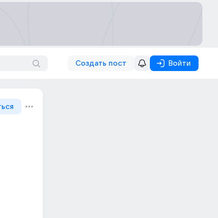
Создать пост
Войти
ться