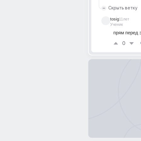
Скрыть ветку
tosig
11лет
Ученик
прям перед э
0