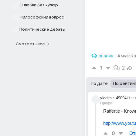
О любви без купюр
Философский вопрос
Политические дебаты
Смотреть все
знания
#музыка
1
2
По дате
По рейтин
vladimir_49094
11ле
Профи
Raffertie - Know
http://www.yo
0
От