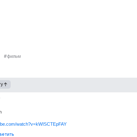
#фильм
гу
т
n
utube.com/watch?v=kWISCTEpFAY
ветить