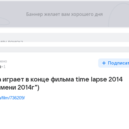
нено
Подписа
я
+1
 играет в конце фильма time lapse 2014
мени 2014г")
u/film/736209/