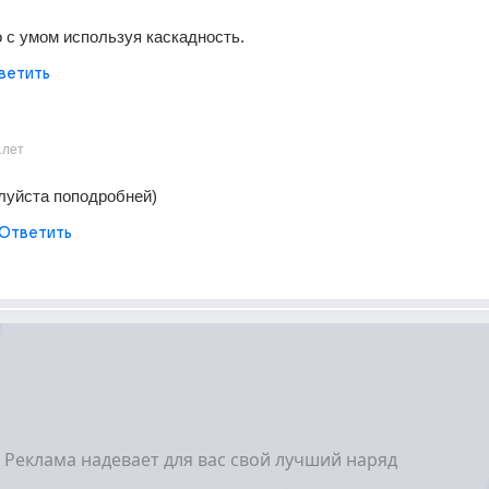
 с умом используя каскадность.
ветить
1лет
уйста поподробней)
Ответить