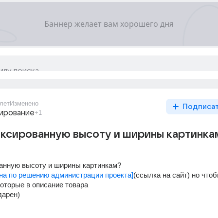
лет
Изменено
Подписа
ирование
+1
иксированную высоту и ширины картинка
анную высоту и ширины картинкам?
на по решению администрации проекта]
(ссылка на сайт) но чтоб
которые в описание товара
дарен)