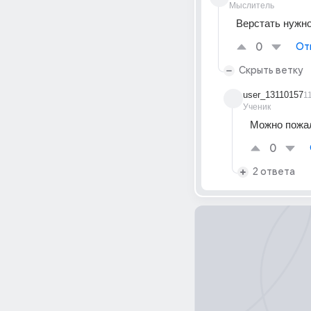
Мыслитель
Верстать нужно
0
От
Скрыть ветку
user_13110157
1
Ученик
Можно пожал
0
2 ответа