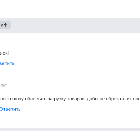
гу
е ок!
ветить
1лет
просто хочу облегчить загрузку товаров, дабы не обрезать их по
Ответить