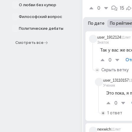
О любви без купюр
0
15
Философский вопрос
По дате
По рейтин
Политические дебаты
user_1912124
11лет
Знаток
Смотреть все
Так у вас же вс
0
От
Скрыть ветку
user_13110157
1
Ученик
Это пока, я 
0
1 ответ
nexwich
11лет