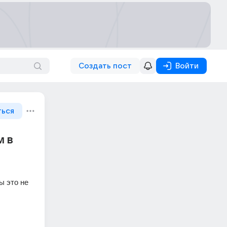
Создать пост
Войти
ться
м в
ы это не 