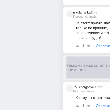
nikolai_gilka
11лет
Просветленный
не стоит привязывать
только по причине, 
ненавязчивости его 
свой рассудок!
1
Ответи
7oi_energoblok
11лет
Высший разум
К кому... к ответчика
1
Ответи