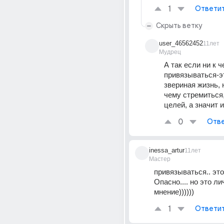
1
Ответи
Скрыть ветку
user_46562452
11лет
Мудрец
А так если ни к ч
привязываться-эт
звериная жизнь, н
чему стремиться,
целей, а значит 
0
Отве
inessa_artur
11лет
Мастер
привязываться.. это
Опасно.... но это ли
мнение))))))
1
Ответи