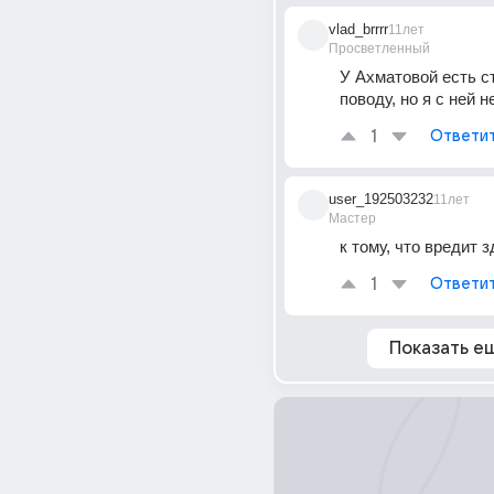
vlad_brrrr
11лет
Просветленный
У Ахматовой есть ст
поводу, но я с ней н
1
Ответи
user_192503232
11лет
Мастер
к тому, что вредит з
1
Ответи
Показать е