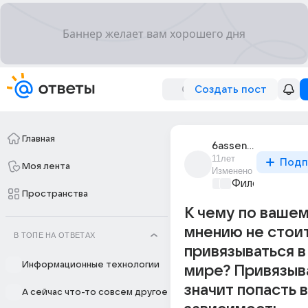
Создать пост
Главная
6assenatasaum
11лет
Подп
Моя лента
Изменено
Философский 
Пространства
К чему по ваше
мнению не стои
В ТОПЕ НА ОТВЕТАХ
привязываться в
Информационные технологии
мире? Привязыва
значит попасть в
А сейчас что-то совсем другое