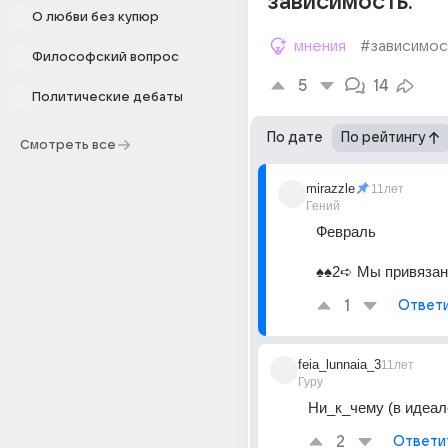
зависимость.
О любви без купюр
мнения
#зависимос
Философский вопрос
5
14
Политические дебаты
По дате
По рейтингу
Смотреть все
mirazzle
11лет
Гений
Февраль
♠♠2➪ Мы привязан
1
Ответ
feia_lunnaia_3
11лет
Гуру
Ни_к_чему (в идеал
2
Ответи