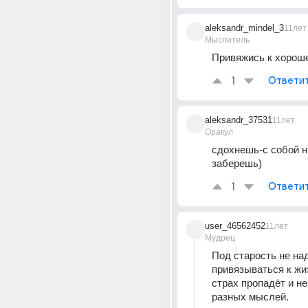
aleksandr_mindel_3
11лет
Мыслитель
Привяжись к хороше
1
Ответи
aleksandr_37531
11лет
Оракул
сдохнешь-с собой ни
заберешь)
1
Ответи
user_46562452
11лет
Мудрец
Под старость не над
привязываться к жиз
страх пропадёт и не
разных мыслей.