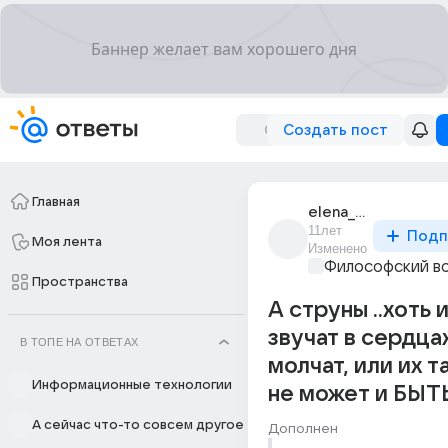
Создать пост
Главная
elena_elenkova_2
11лет
Подп
Моя лента
Изменено
Философский в
Пространства
А струны ..хоть 
звучат в сердцах
В ТОПЕ НА ОТВЕТАХ
молчат, или их 
Информационные технологии
не может и БЫТ
А сейчас что-то совсем другое
Дополнен