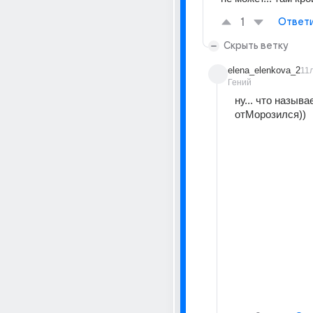
1
Ответ
Скрыть ветку
elena_elenkova_2
11
Гений
ну... что называе
отМорозился))