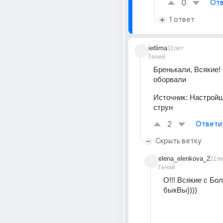
0
Отв
1 ответ
ietlima
11лет
Гений
Бренькали, Всякие! 
оборвали
Источник:
Настрой
струн
2
Ответи
Скрыть ветку
elena_elenkova_2
11л
Гений
О!!! Всякие с Бол
быкВы))))