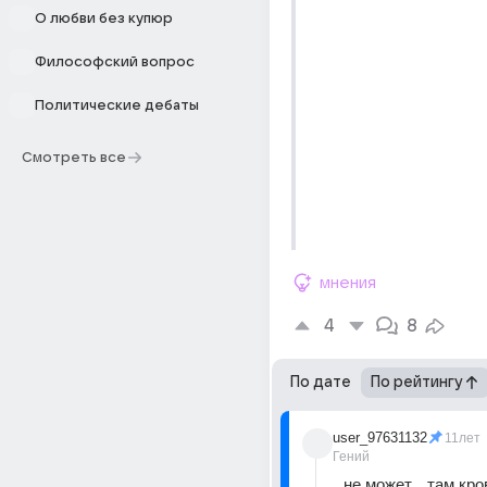
О любви без купюр
Философский вопрос
Политические дебаты
Смотреть все
мнения
4
8
По дате
По рейтингу
user_97631132
11лет
Гений
не может... там кро