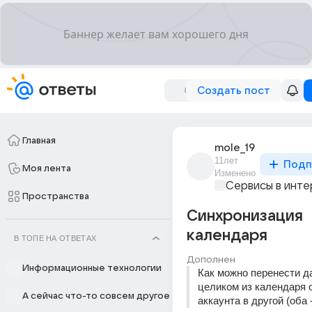
Создать пост
Главная
mole_19
11лет
Подп
Моя лента
Изменено
Сервисы в инт
Пространства
Синхронизация
календаря
В ТОПЕ НА ОТВЕТАХ
Дополнен
Информационные технологии
Как можно перенести д
целиком из календаря о
А сейчас что-то совсем другое
аккаунта в другой (оба -