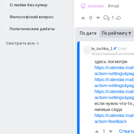
О любви без купюр
мнения
#mail
Философский вопрос
0
1
Политические дебаты
По дате
По рейтингу
Смотреть все
le_tuchka_1
11лет
Искусственный интелле
здесь посмотри
https://calendar.mai
action=settings&pa
https://calendar.mai
action=settings&p
https://calendar.mai
action=settings&pa
если нужно что-то д
напиши сюда
https://calendar.mai
action=feedback
1
Ответ