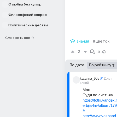
О любви без купюр
Философский вопрос
Политические дебаты
Смотреть все
знания
#цветок
2
5
По дате
По рейтингу
katarina_965
11лет
Гений
Мак
Судя по листьям
https://fotki.yandex.
erbija-lnv/album/17
9
http://www.vashsad