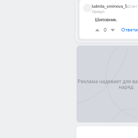
ludmila_smirnova_5
11лет
Оракул
Шиповник.
0
Ответи