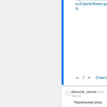
a-of-plants/flower-
6/
7
Ответ
aleksandr_seshuk
11лет
Знаток
Чернильная роза