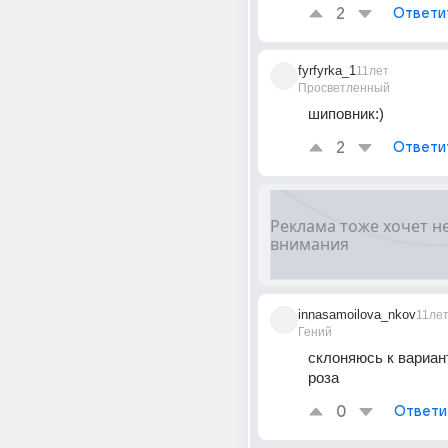
2
Ответи
fyrfyrka_1
11лет
Просветленный
шиповник:)
2
Ответи
innasamoilova_nkov
11ле
Гений
склоняюсь к вариант
роза
0
Ответи