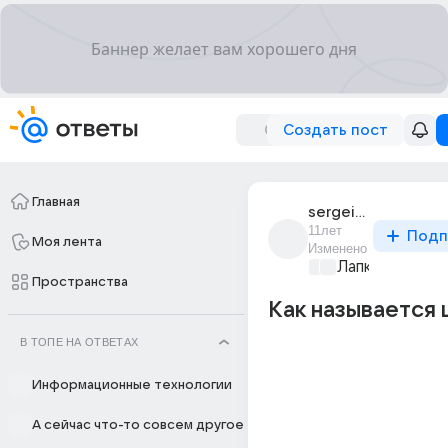
Создать пост
Главная
sergei_smagin_42
11лет
Подп
Моя лента
Изменено
Лапки и хвост
Пространства
Как называется 
В ТОПЕ НА ОТВЕТАХ
Информационные технологии
А сейчас что-то совсем другое