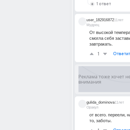
1 ответ
user_182916872
11лет
Мудрец
От высокой темпера
смогла себя застави
завтракать.
1
Ответи
gulida_dominova
11лет
Оракул
от всего. переели, н
то, заботы.