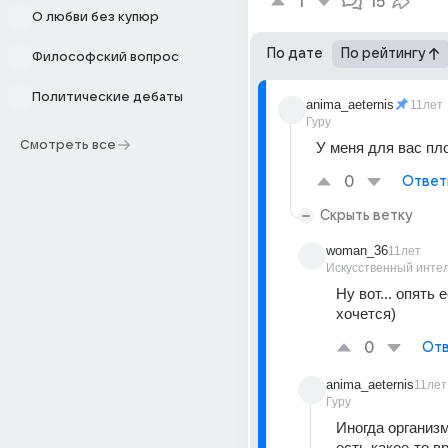
1
15
О любви без купюр
По дате
По рейтингу
Философский вопрос
Политические дебаты
anima_aeternis
11лет
Гуру
Смотреть все
У меня для вас пл
0
Ответ
Скрыть ветку
woman_36
11лет
Искусственный инте
Ну вот... опять е
хочется)
0
Отв
anima_aeternis
11лет
Гуру
Иногда организм
есть какое-то в