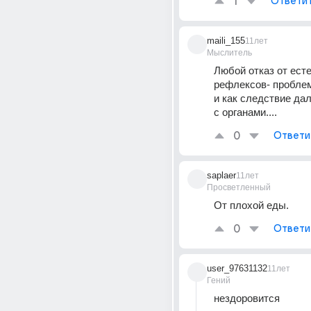
1
Ответи
maili_155
11лет
Мыслитель
Любой отказ от ест
рефлексов- проблем
и как следствие да
с органами....
0
Ответи
saplaer
11лет
Просветленный
От плохой еды.
0
Ответи
user_97631132
11лет
Гений
нездоровится