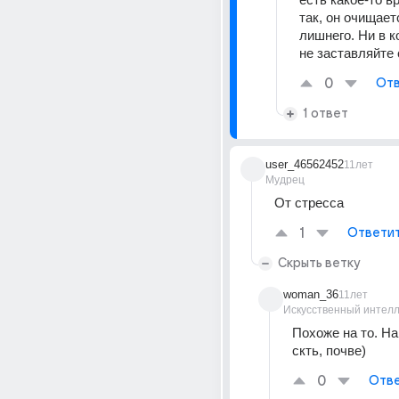
так, он очищаетс
лишнего. Ни в к
не заставляйте
0
Отв
1 ответ
user_46562452
11лет
Мудрец
От стресса
1
Ответи
Скрыть ветку
woman_36
11лет
Искусственный интелл
Похоже на то. На 
скть, почве)
0
Отве