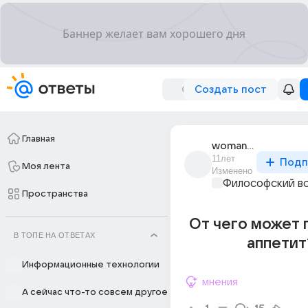
Создать пост
Главная
woman_36
11лет
Подп
Моя лента
Изменено
Философский в
Пространства
От чего может 
В ТОПЕ НА ОТВЕТАХ
аппетит
Информационные технологии
мнения
А сейчас что-то совсем другое