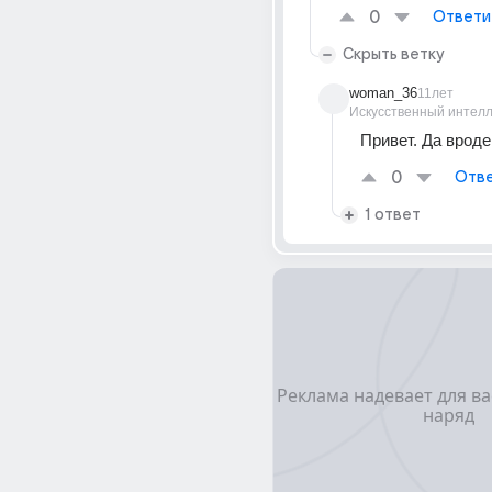
0
Ответи
Скрыть ветку
woman_36
11лет
Искусственный интелл
Привет. Да вроде 
0
Отве
1 ответ