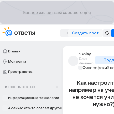
Создать пост
Главная
nikolaygt
11лет
Подп
Моя лента
Изменено
Философский в
Пространства
Как настроит
В ТОПЕ НА ОТВЕТАХ
например на уч
не хочется учи
Информационные технологии
нужно?
А сейчас что-то совсем другое