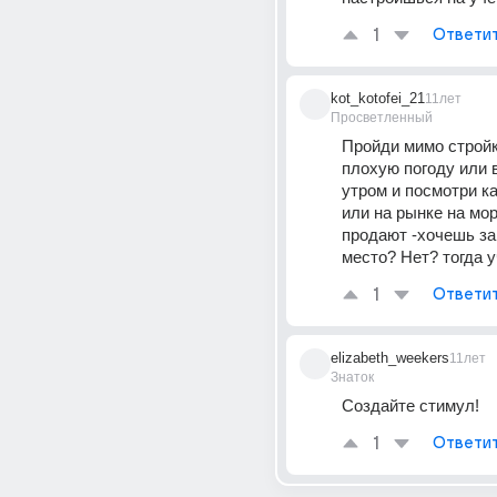
1
Ответи
kot_kotofei_21
11лет
Просветленный
Пройди мимо стройки
плохую погоду или в
утром и посмотри ка
или на рынке на мор
продают -хочешь зан
место? Нет? тогда у
1
Ответи
elizabeth_weekers
11лет
Знаток
Создайте стимул!
1
Ответи