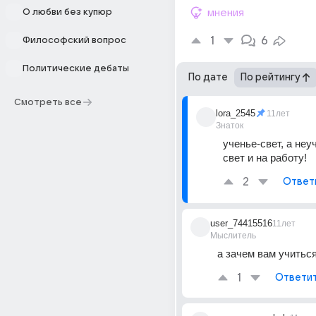
О любви без купюр
мнения
1
6
Философский вопрос
Политические дебаты
По дате
По рейтингу
Смотреть все
lora_2545
11лет
Знаток
ученье-свет, а неуч
свет и на работу!
2
Ответ
user_74415516
11лет
Мыслитель
а зачем вам учитьс
1
Ответи