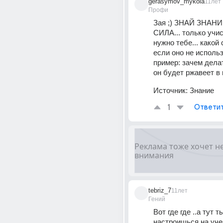
gerasymov_mykola
11лет
Профи
Зая ;) ЗНАЙ ЗНАНИ
СИЛА... только учис
нужно тебе... какой
если оно не использ
пример: зачем делат
он будет ржавеет в 
Источник:
Знание
1
Ответи
tebriz_7
11лет
Гений
Вот где где ..а тут ты
настроишься на уче