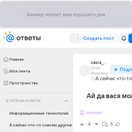
Создать пост
Главная
vasia_prosto_103
11лет
Подп
Моя лента
Изменено
А сейчас что-т
Пространства
Ай да вася м
В ТОПЕ НА ОТВЕТАХ
мнения
Информационные технологии
4
5
А сейчас что-то совсем другое