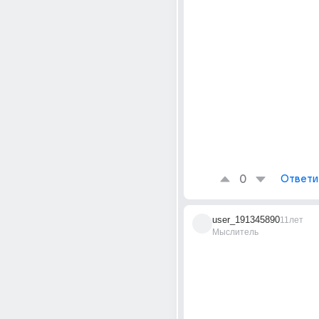
0
Ответи
user_191345890
11лет
Мыслитель