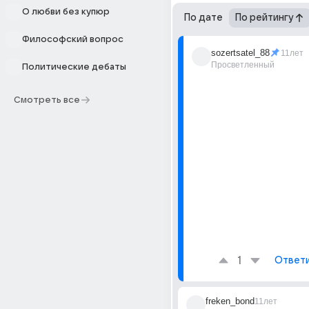
О любви без купюр
По дате
По рейтингу
Философский вопрос
sozertsatel_88
11лет
Просветленный
Политические дебаты
Смотреть все
1
Ответ
freken_bond
11лет