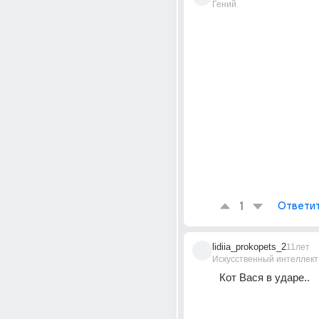
Гений
1
Ответи
lidiia_prokopets_2
11лет
Искусственный интеллект
Кот Вася в ударе..