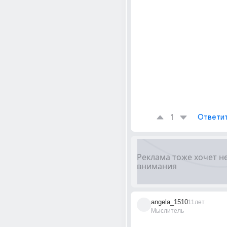
1
Ответи
angela_1510
11лет
Мыслитель