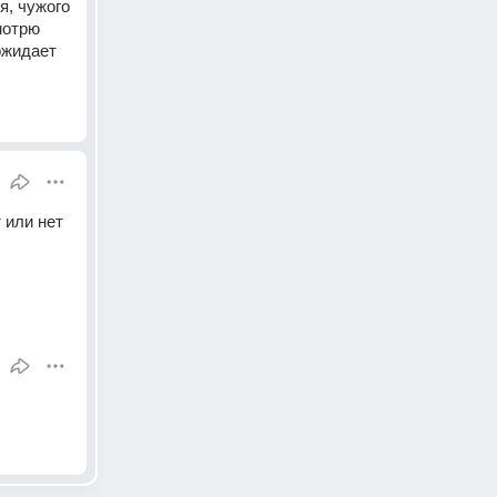
, чужого 
отрю 
ожидает 
или нет 