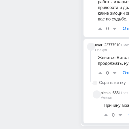
работы и карье
приворота и др
какие эмоции он
вас по судьбе
0
От
user_23777510
11ле
Оракул
Женится Витали
продолжать, ну
0
От
Скрыть ветку
olesia_633
11лет
Ученик
Причину мож
0