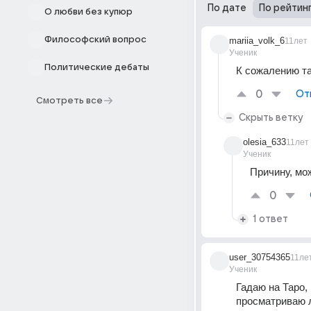
По дате
По рейтин
О любви без купюр
Философский вопрос
mariia_volk_6
11лет
Ученик
Политические дебаты
К сожалению та
0
От
Смотреть все
Скрыть ветку
olesia_633
11лет
Ученик
Причину, мо
0
1 ответ
user_30754365
11ле
Ученик
Гадаю на Таро,
просматриваю 