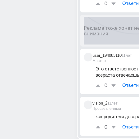
0
Ответи
user_194083110
11лет
Мастер
Это ответственность,
возраста отвечаешь
0
Ответи
vision_2
11лет
Просветленный
как родители довер
0
Ответи