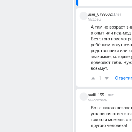
user_6799582
11лет
Мудрец
А там не возраст зна
а опыт или пед-мед 
Без этого присмотре
ребёнком могут взят
родственники или х
знакомые, которые 
доверяют тебе. Чужи
возьмут.
1
Ответи
maili_155
11лет
Мыслитель
Вот с какого возраст
уголовная ответстве
такого и можешь отв
другого человека!