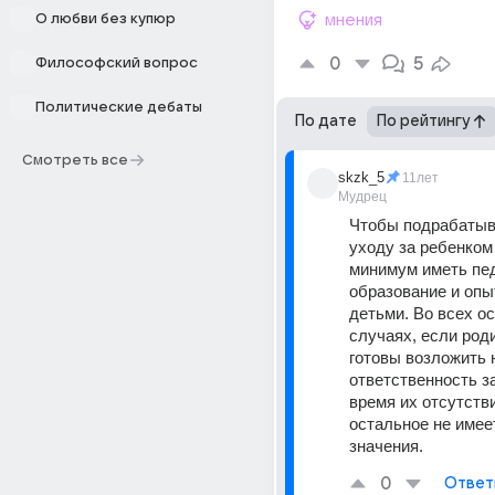
О любви без купюр
мнения
0
5
Философский вопрос
Политические дебаты
По дате
По рейтингу
Смотреть все
skzk_5
11лет
Мудрец
Чтобы подрабатыва
уходу за ребенком 
минимум иметь пед
образование и опыт
детьми. Во всех о
случаях, если роди
готовы возложить н
ответственность за
время их отсутствия
остальное не имеет
значения.
0
Ответ