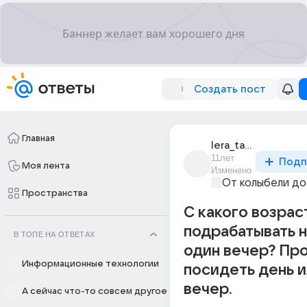
Создать пост
Главная
lera_taina_2
11лет
Подп
Моя лента
Изменено
От колыбели до
Пространства
С какого возрас
подрабатывать н
В ТОПЕ НА ОТВЕТАХ
один вечер? Пр
Информационные технологии
посидеть день 
вечер.
А сейчас что-то совсем другое