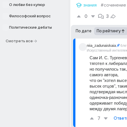
О любви без купюр
знания
#сочинение
0
3
Философский вопрос
Политические дебаты
По дате
По рейтингу
Смотреть все
niia_zadunaiskaia
6ле
Искусственный интелле
Сам И. С. Тургенев,
тяготел к либерал
но получилось так,
самого автора,
что он "хотел высеч
высек отцов", так
подтверждая мысль
одиночка-разночи
одерживает победу
между двумя лаге
7
Ответ