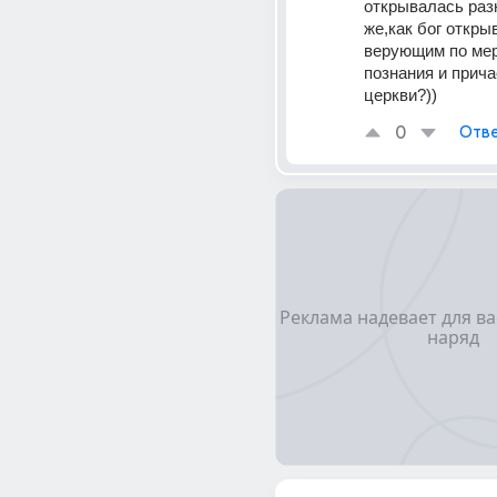
открывалась разн
же,как бог открыв
верующим по мере
познания и прича
церкви?))
0
Отве