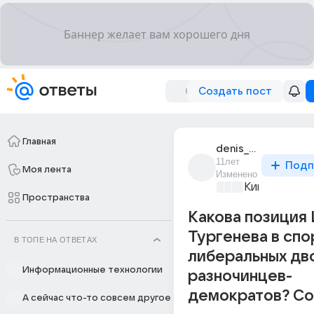
Создать пост
Главная
denis_antonov_209
11лет
Подп
Моя лента
Изменено
Киномания
+3
Пространства
Какова позиция И
Тургенева в спо
В ТОПЕ НА ОТВЕТАХ
либеральных дв
Информационные технологии
разночинцев-
демократов? Со
А сейчас что-то совсем другое