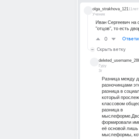
olga_strakhova_121
11лет
Ученик
Иван Сергеевич на с
"отцов", то есть дво
0
Ответи
Скрыть ветку
deleted_username_28
Гуру
3г
Разница между д
разночинцами это
разница в социал
который прослеж
классовом общес
разница в 
мыслеформе.Дво
формировали имп
её основой лишь 
мыслеформы, кот