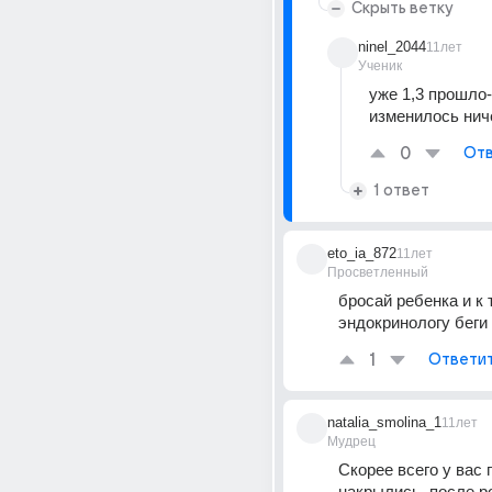
Скрыть ветку
ninel_2044
11лет
Ученик
уже 1,3 прошло-
изменилось нич
0
Отв
1 ответ
eto_ia_872
11лет
Просветленный
бросай ребенка и к 
эндокринологу беги
1
Ответи
natalia_smolina_1
11лет
Мудрец
Скорее всего у вас п
накрылись, после ро