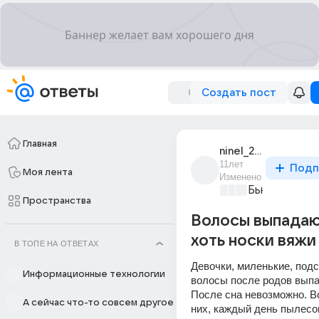
Создать пост
Главная
ninel_2044
11лет
Подп
Моя лента
Изменено
Бьютилэнд
+3
Пространства
Волосы выпадаю
хоть носки вяжи
В ТОПЕ НА ОТВЕТАХ
Девочки, миленькие, подск
Информационные технологии
волосы после родов выпа
После сна невозможно. Вс
А сейчас что-то совсем другое
них, каждый день пылесош