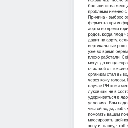
большинства женщи
проблемы именно с 
Причина - выброс ос
фермента при инфа
аорты во время гор
родов, когда плод ч
давит на аорту. если
вертикальные роды, 
уже во время берем
плохо работали. Сей
могут до конца спра
очисткой от токсино
организм стал выво
через кожу головы. 
случае РН кожи мен
луковицы не в состо
удерживаться в ядо
условиях. Вам надо 
чистой воды, любым
помогать вашим почк
массировать шейно
зону и голову, чтоб 