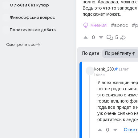
полно. Аааааааа, можно со
О любви без купюр
Ведь это что-то запредель
подскажет может...
Философский вопрос
мнения
#волос
#
Политические дебаты
0
5
Смотреть все
По дате
По рейтингу
koshk_230
11лет
Гений
У всех женщин чере
после родов сыпят
это связано с изме
гормонального фона
года все придет в н
уж очень сильно нап
обратитесь к эндок
0
Ответ