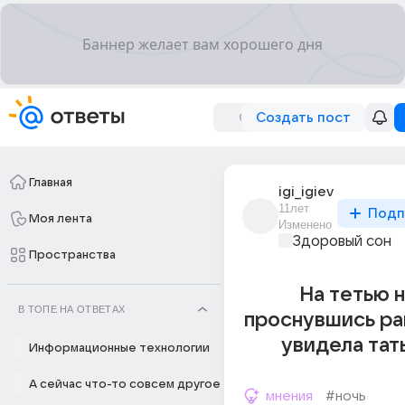
Создать пост
Главная
igi_igiev
11лет
Подп
Моя лента
Изменено
Здоровый сон
Пространства
На тетью 
В ТОПЕ НА ОТВЕТАХ
проснувшись ра
увидела тать
Информационные технологии
А сейчас что-то совсем другое
мнения
#ночь