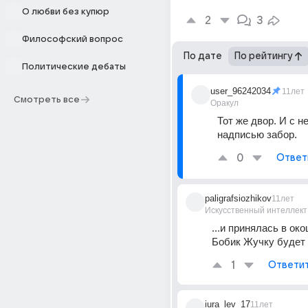
О любви без купюр
2
3
Философский вопрос
По дате
По рейтингу
Политические дебаты
user_96242034
11лет
Смотреть все
Оракул
Тот же двор. И с н
надписью забор.
0
Ответ
paligrafsiozhikov
11лет
Искусственный интеллект
...и принялась в око
Бобик Жучку будет в
1
Ответи
iura_lev_17
11лет