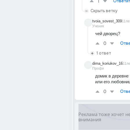
1
Ответи
Скрыть ветку
tvoia_sovest_309
11ле
Ученик
чей дворец?
0
Отве
1 ответ
dima_koriukov_16
11л
Профи
домик в деревне 
или его любовни
0
Отве