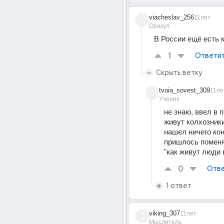
viacheslav_256
11лет
Оракул
В России ещё есть 
1
Ответи
Скрыть ветку
tvoia_sovest_309
11ле
Ученик
не знаю, ввел в п
живут колхозники
нашел ничего кон
пришлось поменят
"как живут люди 
0
Отве
1 ответ
viking_307
11лет
Мыслитель