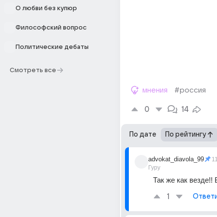
О любви без купюр
Философский вопрос
Политические дебаты
Смотреть все
мнения
#россия
0
14
По дате
По рейтингу
advokat_diavola_99
1
Гуру
Так же как везде!! 
1
Ответ