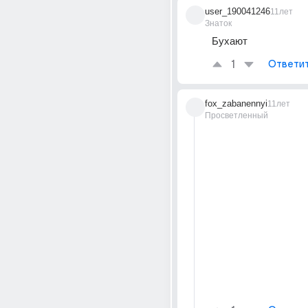
user_190041246
11лет
Знаток
Бухают
1
Ответи
fox_zabanennyi
11лет
Просветленный