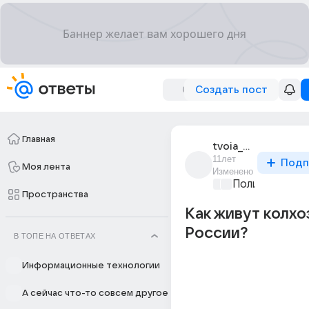
Создать пост
Главная
tvoia_sovest_309
11лет
Подп
Моя лента
Изменено
Политические
Пространства
Как живут колхо
России?
В ТОПЕ НА ОТВЕТАХ
Информационные технологии
А сейчас что-то совсем другое