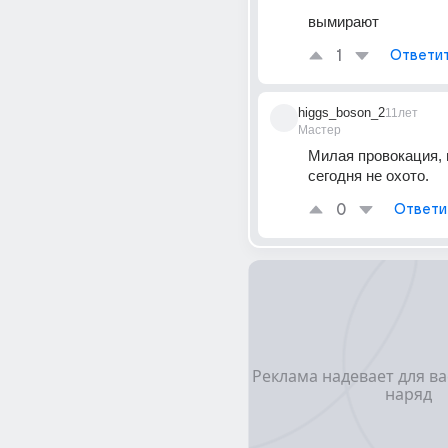
вымирают
1
Ответи
higgs_boson_2
11лет
Мастер
Милая провокация, н
сегодня не охото.
0
Ответи