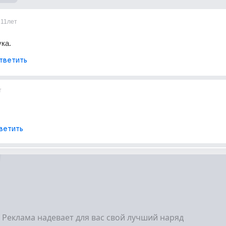
11лет
ука.
тветить
т
ветить