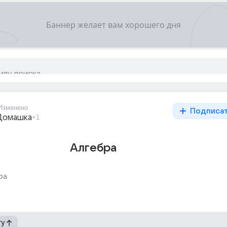
Изменено
Подписа
Домашка
+1
Алгебра
ра
гу