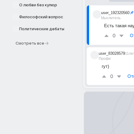
О любви без купюр
user_192320560
Философский вопрос
Мыслитель
Есть такая на
Политические дебаты
0
О
Смотреть все
user_83028579
11ле
Профи
гут)
0
От