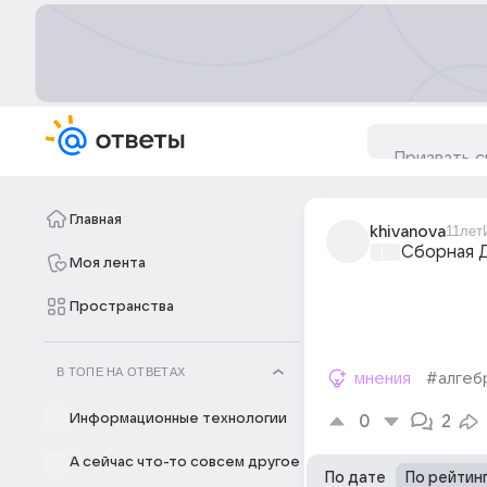
Главная
khivanova
11лет
Сборная 
Моя лента
Пространства
В ТОПЕ НА ОТВЕТАХ
мнения
#алгеб
Информационные технологии
0
2
А сейчас что-то совсем другое
По дате
По рейтин