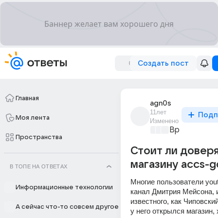
Создать пост
Главная
agn0s
11лет
Подп
Моя лента
Изменено
Время игр
+3
Пространства
Стоит ли довер
магазину accs-go
В ТОПЕ НА ОТВЕТАХ
Многие пользователи yout
Информационные технологии
канал Дмитрия Мейсона, и
известного, как Чиповский
А сейчас что-то совсем другое
у него открылся магазин, 