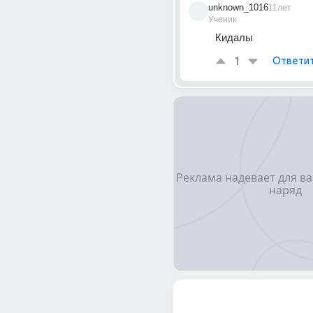
unknown_1016
11лет
Ученик
Кидалы
1
Ответи