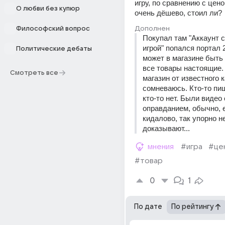
игру, по сравнению с цено
О любви без купюр
очень дёшево, стоил ли?
Дополнен
Философский вопрос
Покупал там "Аккаунт с
игрой" попался портал 2
Политические дебаты
может в магазине быть т
все товары настоящие. 
Смотреть все
магазин от известного ка
сомневаюсь. Кто-то пиш
кто-то нет. Были видео с
оправданием, обычно, е
кидалово, так упорно не
доказывают...
мнения
#игра
#це
#товар
0
1
По дате
По рейтингу