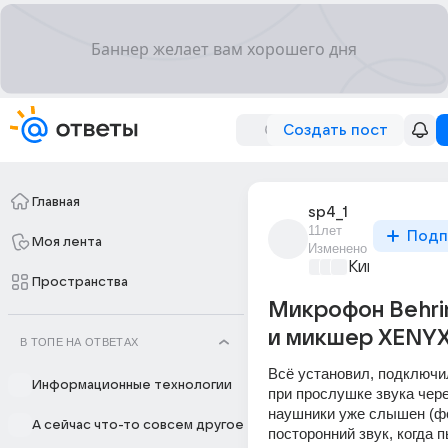
Создать пост
Главная
sp4_1
11лет
Подп
Моя лента
Изменено
Киномания
+4
Пространства
Микрофон Behrin
и микшер XENYX
В ТОПЕ НА ОТВЕТАХ
Всё установил, подключи
Информационные технологии
при прослушке звука чере
наушники уже слышен (фо
А сейчас что-то совсем другое
посторонний звук, когда п