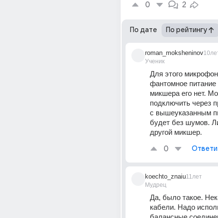
0
2
По дате
По рейтингу
roman_moksheninov
10ле
Ученик
Для этого микрофон
фантомное питание 4
микшера его нет. Мо
подключить через п
с вышеуказанным пи
будет без шумов. Ли
другой микшер.
0
Ответи
koechto_znaiu
11лет
Мудрец
Да, было такое. Не
кабели. Надо испол
балансные соединен