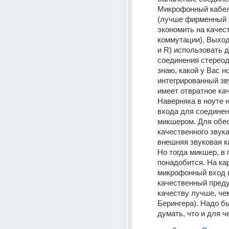
Микрофонный кабел
(лучше фирменный - 
экономить на качест
коммутации). Выход
и R) использовать д
соединения стереод
знаю, какой у Вас ноу
интегрированный зву
имеет отвратное кач
Наверняка в ноуте н
входа для соединени
микшером. Для обес
качественного звука
внешняя звуковая ка
Но тогда микшер, в 
понадобится. На кар
микрофонный вход и
качественный преду
качеству лучше, чем
Берингера). Надо б
думать, что и для ч