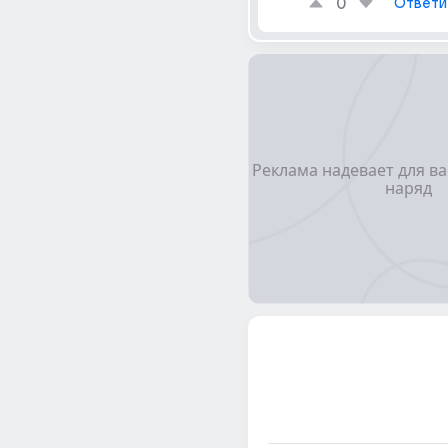
0
Ответи