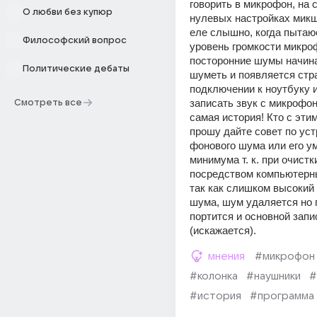
говорить в микрофон, на 
О любви без купюр
нулевых настройках микше
еле слышно, когда пытаюс
Философский вопрос
уровень громкости микроф
посторонние шумы начина
Политические дебаты
шуметь и появляется стра
подключении к ноутбуку и
записать звук с микрофона
Смотреть все
самая история! Кто с этим
прошу дайте совет по уст
фонового шума или его у
минимума т. к. при очистки
посредством компьютерны
так как слишком высокий 
шума, шум удаляется но п
портится и основной запи
(искажается).
мнения
#микрофон
#колонка
#наушники
#
#история
#программа