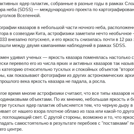
активных ядер галактик, собранные в разные годы в рамках Слоа
ра неба (SDSS) — международного проекта по картографирован
 уголков Вселенной.
графии квазаров в небольшой части ночного неба, расположенн
тора в созвездии Кита, астрофизики заметили нечто необычное 
33 внезапно потускнел, и его яркость снизилась почти в 12 раз 
прошли между двумя кампаниями наблюдений в рамках SDSS.
ен удивил ученых — яркость квазара поменялась настолько си
ески перевело его из числа ярких и активных квазаров так назыв
в категорию относительно тусклых и спокойных объектов "второго
ны, как показывают фотографии из других астрономических архив
 прошлого века яркость квазара не падала, а росла.
гое время многие астрофизики считают, что все типы квазаров н
одинаковыми объектами. По их мнению, небольшая яркость и б
тре тусклых ядер галактик объясняется тем, что черную дыру в 
вает от нашего взора плотное облако из газа или какой-то друго
, поглощающий свет. С другой стороны, возможно и то, что яркос
падать самостоятельно в результате перебоев с "поставками" п
его центре.