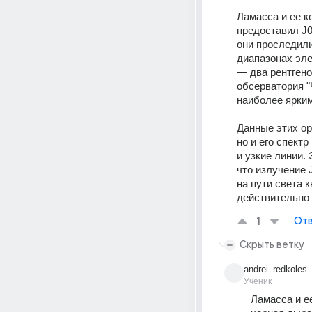
Ламасса и ее к
предоставил J01
они проследили
диапазонах эле
— два рентгено
обсерватория "
наиболее ярким
Данные этих ор
но и его спект
и узкие линии.
что излучение 
на пути света к
действительно
1
Отв
Скрыть ветку
andrei_redkoles
Ученик
Ламасса и ее