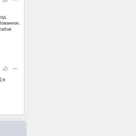
езд.
ованное. 
абов 
 в 