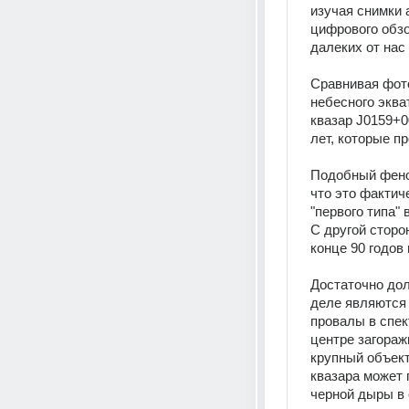
изучая снимки 
цифрового обзо
далеких от нас
Сравнивая фото
небесного эква
квазар J0159+00
лет, которые 
Подобный феном
что это фактич
"первого типа" 
С другой сторо
конце 90 годов
Достаточно дол
деле являются 
провалы в спек
центре загоражи
крупный объект
квазара может 
черной дыры в 