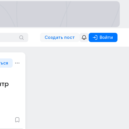
Создать пост
Войти
ться
нтр