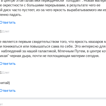
в центре этой галактики периодически "голодает". Новая матери
е окрестности с большими перерывами, в результате чего ее 
 диск часто пустеет, из-за чего яркость вырабатываемого им из
пенно падать.
Ответить
_1
11лет
е является первым свидетельством того, что яркость квазаров м
и понижаться или повышаться сама по себе. Это интересно для 
я наблюдений за нашей галактикой, Млечным Путем, в центре кот
тихая" черная дыра, почти не поглощающая материи сегодня.
Ответить
_1
11лет
читай)
Ответить
ет