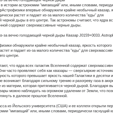
в истории астрономии "мигающий" или, иными словами, периоди
рАстрофизики впервые обнаружили крайне необычный квазар, я
дически растет и падает из-за малого количества "еды" для 
 черной дыры в его центре. Так астрономы считают, что ядра вс
енной содержат сверхмассивные черные дыры.
из-за вечно голодающей черной дыры Квазар J0159+0033. Astrophy
изики обнаружили крайне необычный квазар, яркость которого 
астет и падает из-за малого количества "еды" для сверхмассивн
его центре.
ают, что ядра всех галактик Вселенной содержат сверхмассивн
ни часто проявляют себя как квазары — сверхъяркие источники
ность которого превышает яркость нашей Галактики в десятки и
ие возникает благодаря сильному трению и разогреву газа в аккр
 из материи, которая притягивается черной дырой. Благодаря вы
зары можно наблюдать на огромном удалении от Земли, что позв
лянуть в далекое прошлое Вселенной.
са из Йельского университета (США) и ее коллеги открыли пер
омии "мигающий" или, иными словами, периодически гаснущий кв