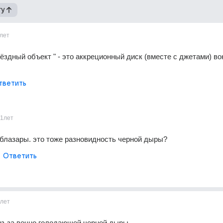
гу
лет
вёздный объект " - это аккреционный диск (вместе с джетами) вок
тветить
11лет
 блазары. это тоже разновидность черной дыры?
Ответить
1лет
из-за вечно голодающей черной дыры