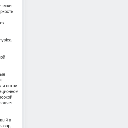
чески 
ркость 
ех 
sical 
ой 
ые 
 
ли сотни 
еционном 
сокой 
оляет 
вый в 
азар, 