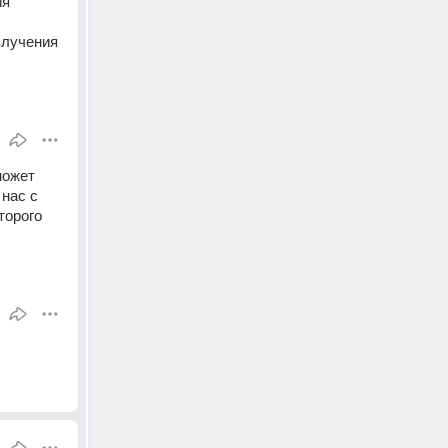
я 
лучения 
ожет 
нас с 
орого 