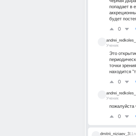
черная дыра 
попадает в е
аккреционный
будет посте
0
andrei_redkoles
Ученик
Это открыти
периодическ
точки зрени
находится "
0
andrei_redkoles
Ученик
пожалуйста 
0
dmitrii_niziaev_3
11л