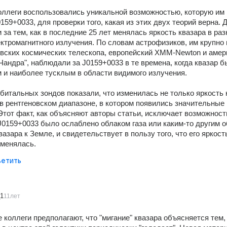
оллеги воспользовались уникальной возможностью, которую им 
59+0033, для проверки того, какая из этих двух теорий верна. Д
 за тем, как в последние 25 лет менялась яркость квазара в раз
ктромагнитного излучения. По словам астрофизиков, им крупно 
вских космических телескопа, европейский XMM-Newton и амери
Чандра", наблюдали за J0159+0033 в те времена, когда квазар б
 и наиболее тусклым в области видимого излучения.
битальных зондов показали, что изменилась не только яркость к
р в рентгеновском диапазоне, в котором появились значительные
 Этот факт, как объясняют авторы статьи, исключает возможность 
J0159+0033 было ослаблено облаком газа или каким-то другим о
вазара к Земле, и свидетельствует в пользу того, что его яркость
 менялась.
етить
_1
11лет
 коллеги предполагают, что "мигание" квазара объясняется тем, 