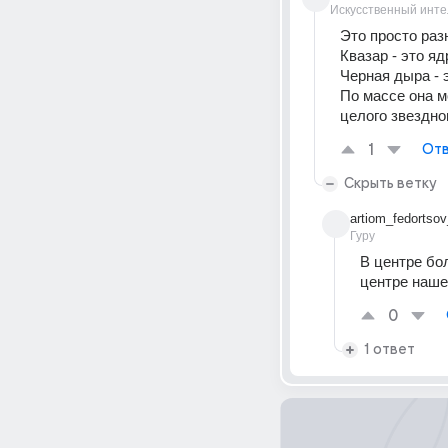
Искусственный инте
Это просто раз
Квазар - это я
Черная дыра - 
По массе она м
целого звездно
1
Отв
Скрыть ветку
artiom_fedortso
Гуру
В центре бо
центре наше
0
1 ответ