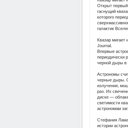
Открыт первый 
гаснущий кваза
которого перио
сверхмассивной
галактик Всел
Квазар мигает 
Journal.
Впервые астроф
периодически р
черной дыры в 
Астрономы счит
черные дыры. О
излучения, мощ
раз. Их свечен
диске — облаке
светимости ква
астрономам заг
Стефания Ламас
истории астрон