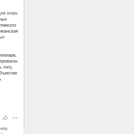
ля этого 
ных 
повезло 
канская 
ыл 
вазара, 
 провалы 
того, 
бъектом 
 
что 