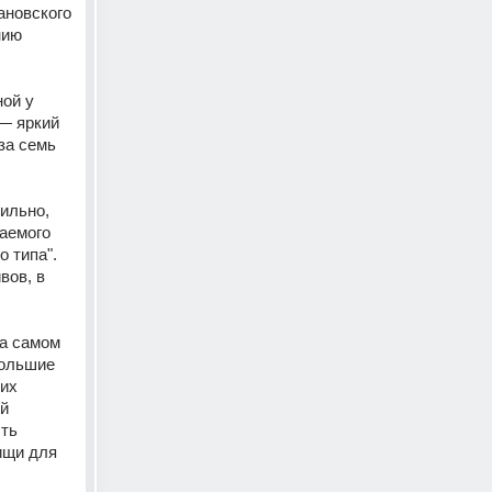
новского 
ию 
ой у 
— яркий 
за семь 
льно, 
аемого 
 типа". 
ов, в 
а самом 
ольшие 
их 
й 
ть 
ищи для 