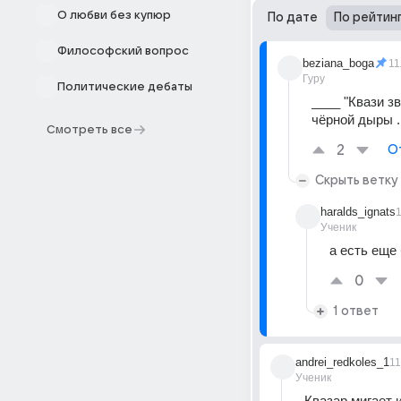
О любви без купюр
По дате
По рейтин
Философский вопрос
beziana_boga
11
Гуру
Политические дебаты
____ "Квази з
чёрной дыры .
Смотреть все
2
О
Скрыть ветку
haralds_ignats
Ученик
а есть еще
0
1 ответ
andrei_redkoles_1
1
Ученик
Квазар мигает 