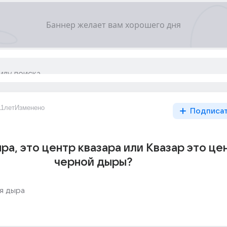
11лет
Изменено
Подписа
ра, это центр квазара или Квазар это це
черной дыры?
я дыра