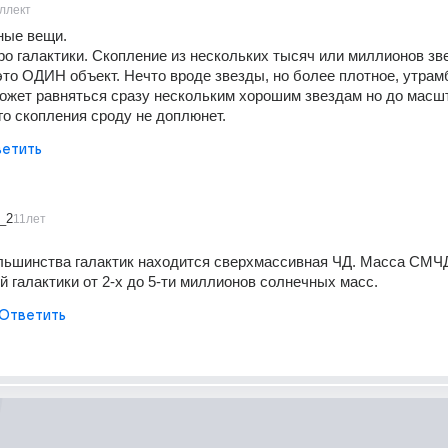
ллект
ные вещи.
дро галактики. Скопление из нескольких тысяч или миллионов зв
это ОДИН объект. Нечто вроде звезды, но более плотное, утрамб
ожет равняться сразу нескольким хорошим звездам но до масшт
го скопления сроду не доплюнет.
етить
v_2
11лет
льшинства галактик находится сверхмассивная ЧД. Масса СМЧД
й галактики от 2-х до 5-ти миллионов солнечных масс.
Ответить