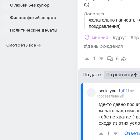
д.)
О любви без купюр
Дополнен
Философский вопрос
желательно написать те
поздравления)
Политические дебаты
мнения
#друг
#пр
Смотреть все
#день рождения
1
6
По дате
По рейтингу
i_seek_you_1
11лет
Просветленный
где-то давно прочит
желать надо именно
тебе не хватает) в
сходя из этих усло
1
Ответ