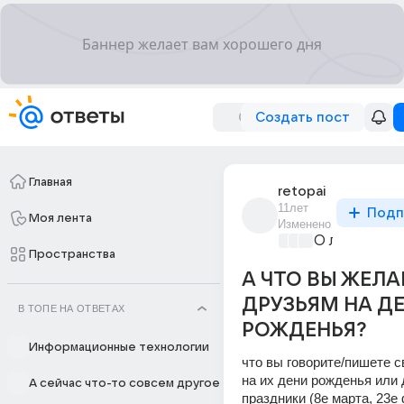
Создать пост
Главная
retopai
11лет
Подп
Моя лента
Изменено
О любви без
Пространства
А ЧТО ВЫ ЖЕЛА
ДРУЗЬЯМ НА Д
В ТОПЕ НА ОТВЕТАХ
РОЖДЕНЬЯ?
Информационные технологии
что вы говорите/пишете с
на их дени рожденья или д
А сейчас что-то совсем другое
праздники (8е марта, 23е ф