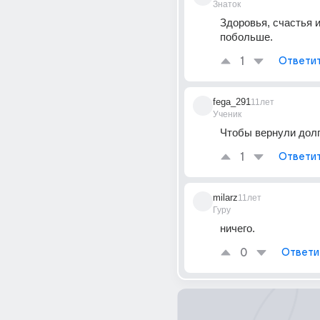
Знаток
Здоровья, счастья и
побольше.
1
Ответи
fega_291
11лет
Ученик
Чтобы вернули дол
1
Ответи
milarz
11лет
Гуру
ничего.
0
Ответи