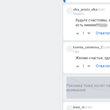
olka_prosto_olka
11лет
Мудрец
будьте счастливы, в
есть яяяяяя!!!!))))))
1
Ответи
kseniia_zemerova_2
11ле
Гуру
Желаю счастья, здо
1
Ответи
buryi_m
11лет