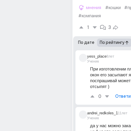
мнения
#кошки
#п
#компания
1
3
По дате
По рейтингу
yess_place
8лет
Ученик
При изготовлении п
окон его засыпают я
поспрашивай может 
отсыпят )
0
Ответи
andrei_redkoles_1
11лет
Ученик
да у нас можно заказ