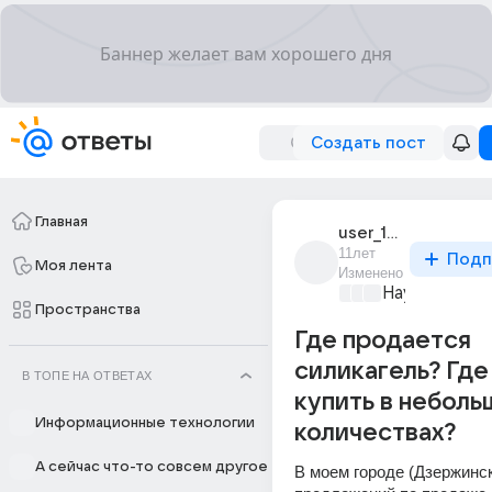
Создать пост
Главная
user_108675218
11лет
Подп
Моя лента
Изменено
Наука
+2
Пространства
Где продается
силикагель? Гд
В ТОПЕ НА ОТВЕТАХ
купить в неболь
Информационные технологии
количествах?
А сейчас что-то совсем другое
В моем городе (Дзержинск)