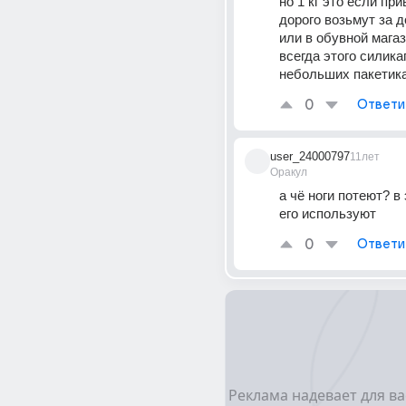
но 1 кг это если прив
дорого возьмут за до
или в обувной магаз
всегда этого силикаг
небольших пакетика
0
Ответи
user_24000797
11лет
Оракул
а чё ноги потеют? в
его используют
0
Ответи