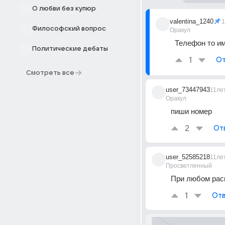
О любви без купюр
valentina_1240
1
Философский вопрос
Оракул
Телефон то им
Политические дебаты
1
От
Смотреть все
user_73447943
11ле
Оракул
пиши номер
2
От
user_52585218
11ле
Просветленный
При любом рас
1
Отв