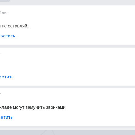
1лет
 не оставляй..
ветить
т
ветить
т
кладе могут замучить звонками
етить