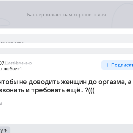
07
11лет
Изменено
Подписа
о любви
+1
 чтобы не доводить женщин до оргазма, а
вонить и требовать ещё.. ?(((
м
гу