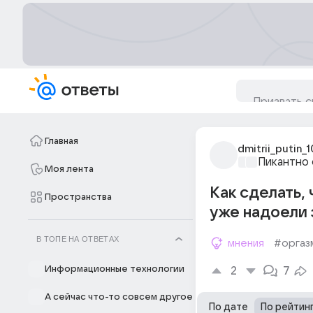
Главная
dmitrii_putin_1
Пикантно 
Моя лента
Как сделать,
Пространства
уже надоели з
В ТОПЕ НА ОТВЕТАХ
мнения
#оргаз
Информационные технологии
2
7
А сейчас что-то совсем другое
По дате
По рейтин