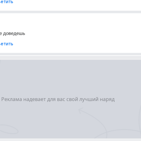
етить
не доведешь
етить