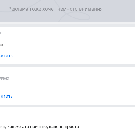
ет
!!!.
етить
ллект
етить
нят, как же это приятно, капець просто