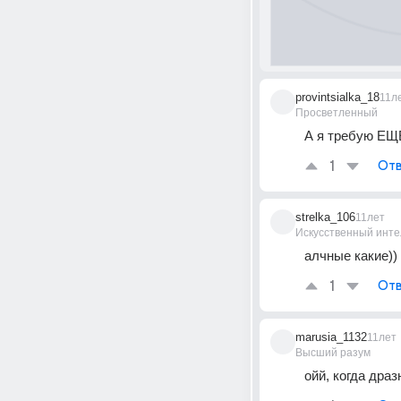
provintsialka_18
11л
Просветленный
А я требую ЕЩЕ
1
Отв
strelka_106
11лет
Искусственный инте
алчные какие))
1
Отв
marusia_1132
11лет
Высший разум
ойй, когда драз