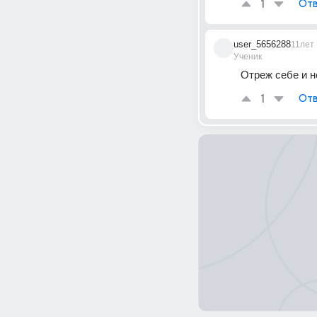
1
Отв
user_5656288
11лет
Ученик
Отреж себе и 
1
Отв