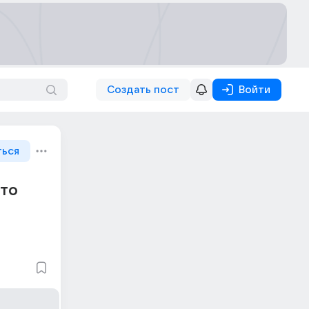
Создать пост
Войти
ться
 то