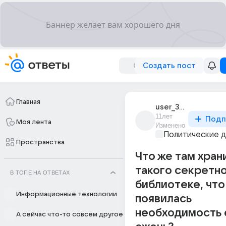
Создать пост
Главная
user_32249713
11лет
Подп
Моя лента
Изменено
Политические 
Пространства
Что же там хран
такого секретно
В ТОПЕ НА ОТВЕТАХ
библиотеке, что
Информационные технологии
появилась
необходимость 
А сейчас что-то совсем другое