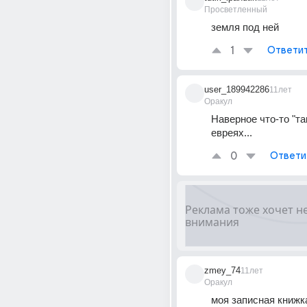
Просветленный
земля под ней
1
Ответи
user_189942286
11лет
Оракул
Наверное что-то "так
евреях...
0
Ответи
zmey_74
11лет
Оракул
моя записная книжк