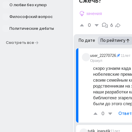
сжечь?
О любви без купюр
мнения
Философский вопрос
0
6
Политические дебаты
По дате
По рейтингу
Смотреть все
user_22270726
11лет
Оракул
скоро узнаем када 
нобелевские преми
своим семейным кл
родственникам на з
наши разработки ка
библиотеке згарели
были до этого спер
0
Ответ
tutik_ipanutik
11лет