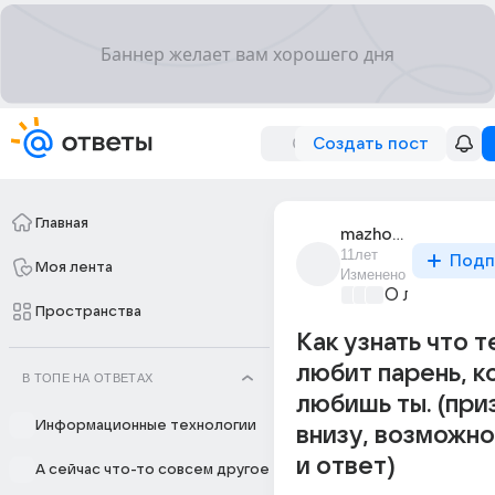
Создать пост
Главная
mazhorka_21
11лет
Подп
Моя лента
Изменено
О любви без
Пространства
Как узнать что т
любит парень, к
В ТОПЕ НА ОТВЕТАХ
любишь ты. (при
Информационные технологии
внизу, возможно
и ответ)
А сейчас что-то совсем другое