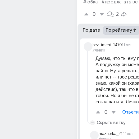
#юбка
#предлагать вс
0
2
По дате
По рейтингу
bez_imeni_1470
11лет
Ученик
Думаю, что ты ему п
А подружку он може
найти. Ну, а решать
или нет -- твое реше
знаю, какой он (хара
действия), так что в
тобой. Но я бы не ст
соглашаться. Лично
0
Ответи
Скрыть ветку
mazhorka_21
11лет