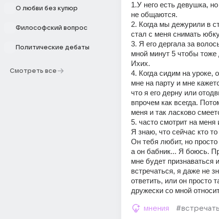
1.У него есть девушка, но 
О любви без купюр
не общаются.
2. Когда мы дежурили в ст
Философский вопрос
стал с меня снимать юбку
3. Я его дергала за волосы
Политические дебаты
мной минут 5 чтобы тоже 
Ихих.
Смотреть все
4. Когда сидим на уроке, о
мне на парту и мне кажетс
что я его дерну или отодви
впрочем как всегда. Потом
меня и так ласково смеет
5. часто смотрит на меня 
Я знаю, что сейчас кто то 
Он тебя любит, но просто 
а он бабник... Я боюсь. П
мне будет признаваться и
встречаться, я даже не зн
ответить, или он просто так
дружески со мной относи
мнения
#встречат