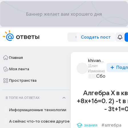
Создать пост
Главная
khivanova
11лет
Подп
Моя лента
Изменено
Сборная Дом
Пространства
Алгебра X в к
В ТОПЕ НА ОТВЕТАХ
+8x+16=0. 2) -t 
- 3t+1=
Информационные технологии
А сейчас что-то совсем другое
знания
#алгебра