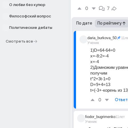
О любви без купюр
0
7
Философский вопрос
По дате
По рейтингу
Политические дебаты
daria_burkova_50
11л
Смотреть все
Ученик
1)D=64-64=0
х=-8:2=-4
х=-4
2)Домножим уравнен
получим
t^2+3t-1=0
D=9+4=13
t=(-3+-корень из 13
0
Ответ
fiodor_bugrimenko
11лет
Ученик