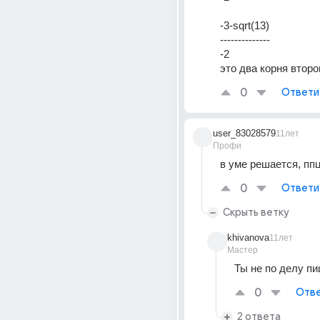
-3-sqrt(13) 
--------------
-2 
это два корня второ
0
Ответи
user_83028579
11лет
Профи
в уме решается, пп
0
Ответи
Скрыть ветку
khivanova
11лет
Мастер
Ты не по делу п
0
Отве
2 ответа