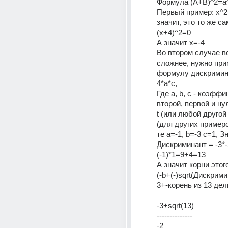
Формула (A+B)^2=a
Первый пример: x^2
значит, это то же сам
(x+4)^2=0
А значит х=-4
Во втором случае вс
сложнее, нужно при
формулу дискримина
4*a*c,
Где a, b, c - коэффи
второй, первой и ну
t (или любой другой
(для других примеров
те а=-1, b=-3 с=1, Зн
Дискриминант = -3*-
(-1)*1=9+4=13
А значит корни этого
(-b+(-)sqrt(Дискримин
3+-корень из 13 дел
-3+sqrt(13)
--------------
-2 