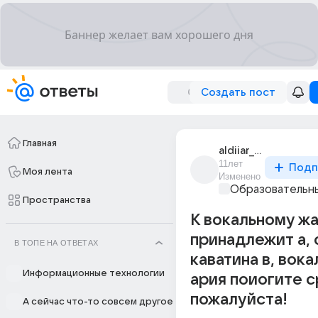
Создать пост
Главная
aldiiar_sliambek
11лет
Подп
Моя лента
Изменено
Образовательны
Пространства
К вокальному жа
принадлежит а, 
В ТОПЕ НА ОТВЕТАХ
каватина в, вокал
Информационные технологии
ария поиогите 
пожалуйста!
А сейчас что-то совсем другое