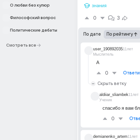
О любви без купюр
знания
0
3
Философский вопрос
Политические дебаты
По дате
По рейтингу
Смотреть все
user_190892035
11лет
Мыслитель
А
0
Ответи
Скрыть ветку
aldiiar_sliambek
11лет
Ученик
спасибо я вам б
0
Отве
demianenko_artem
11лет