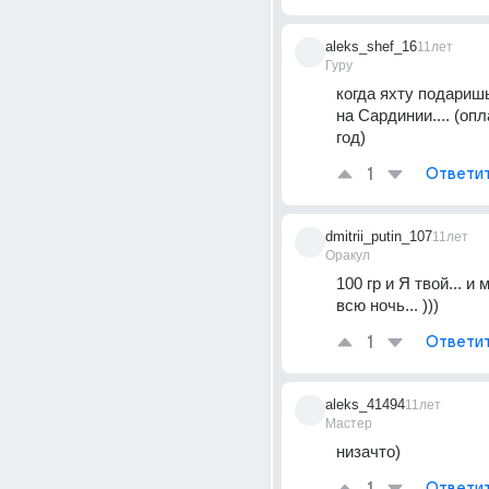
aleks_shef_16
11лет
Гуру
когда яхту подаришь
на Сардинии.... (опл
год)
1
Ответи
dmitrii_putin_107
11лет
Оракул
100 гр и Я твой... и 
всю ночь... )))
1
Ответи
aleks_41494
11лет
Мастер
низачто)
Ответи