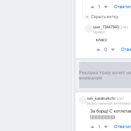
1
Ответи
Скрыть ветку
user_73447943
11лет
Оракул
класс
0
Отве
iurii_karakurkchi
11лет
Искусственный интеллект
За борщ! С котлетами
)))))))))))))))))
1
Ответи