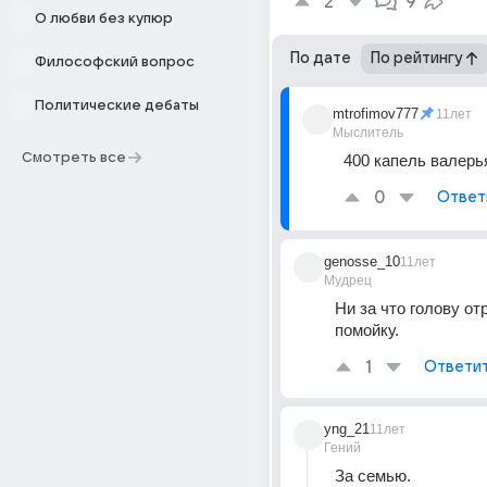
2
9
О любви без купюр
По дате
По рейтингу
Философский вопрос
Политические дебаты
mtrofimov777
11лет
Мыслитель
Смотреть все
400 капель валерья
0
Ответ
genosse_10
11лет
Мудрец
Ни за что голову отр
помойку.
1
Ответи
yng_21
11лет
Гений
За семью.