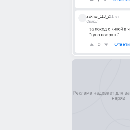
1
zakhar_113_2
11лет
Оракул
за поход с киной в ч
"тупо пожрать"
0
Ответи