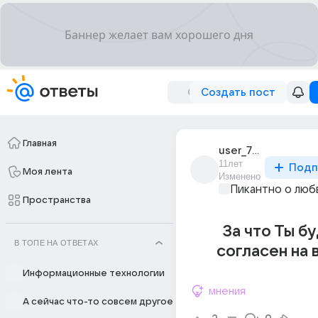
Создать пост
Главная
user_73447943
11лет
Подп
Моя лента
Изменено
Пикантно о люб
Пространства
За что Ты б
В ТОПЕ НА ОТВЕТАХ
согласен на в
Информационные технологии
мнения
А сейчас что-то совсем другое