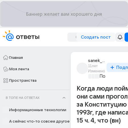
Создать пост
Главная
sanek_4193
11лет
Подп
Моя лента
Изменено
Политически
Пространства
Когда люди пойм
они сами прого
В ТОПЕ НА ОТВЕТАХ
за Конституцию
Информационные технологии
1993г, где написа
15 ч. 4, что (вн)
А сейчас что-то совсем другое