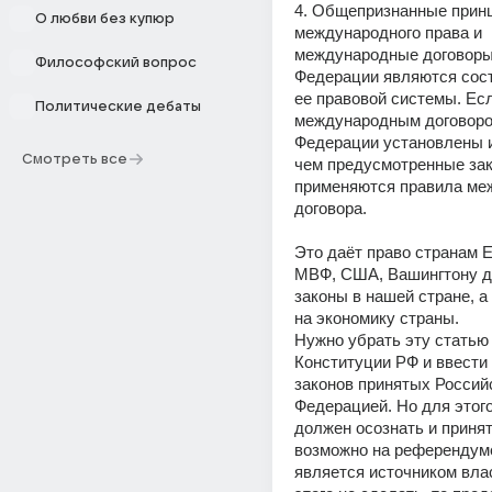
4. Общепризнанные принц
О любви без купюр
международного права и 
международные договоры 
Философский вопрос
Федерации являются сост
ее правовой системы. Есл
Политические дебаты
международным договоро
Федерации установлены и
Смотреть все
чем предусмотренные зако
применяются правила меж
договора.
Это даёт право странам Е
МВФ, США, Вашингтону ди
законы в нашей стране, а 
на экономику страны. 
Нужно убрать эту статью 
Конституции РФ и ввести 
законов принятых Российс
Федерацией. Но для этого
должен осознать и принят
возможно на референдуме, 
является источником влас