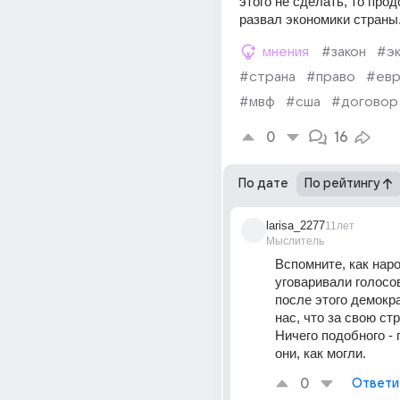
этого не сделать, то прод
развал экономики страны
мнения
#закон
#э
#страна
#право
#ев
#мвф
#сша
#договор
0
16
По дате
По рейтингу
larisa_2277
11лет
Мыслитель
Вспомните, как наро
уговаривали голосов
после этого демокр
нас, что за свою стр
Ничего подобного - 
они, как могли.
0
Ответи