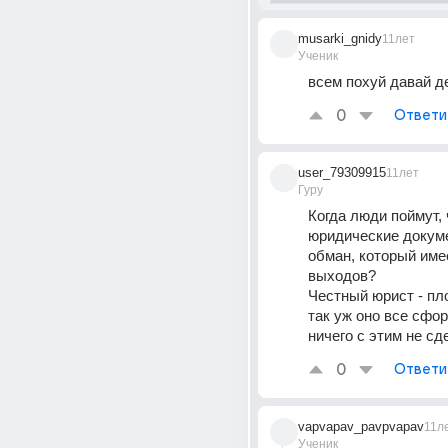
musarki_gnidy
11лет
Ученик
всем похуй давай д
0
Ответи
user_79309915
11лет
Гуру
Когда люди поймут, ч
юридические докумен
обман, который имее
выходов?
Честный юрист - пло
так уж оно все сфор
ничего с этим не с
0
Ответи
vapvapav_pavpvapav
11л
Ученик