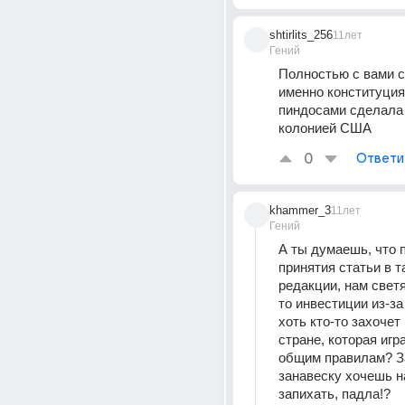
shtirlits_256
11лет
Гений
Полностью с вами сог
именно конституция
пиндосами сделала 
колонией США
0
Ответи
khammer_3
11лет
Гений
А ты думаешь, что п
принятия статьи в та
редакции, нам светя
то инвестиции из-за
хоть кто-то захочет 
стране, которая игра
общим правилам? З
занавеску хочешь на
запихать, падла!?