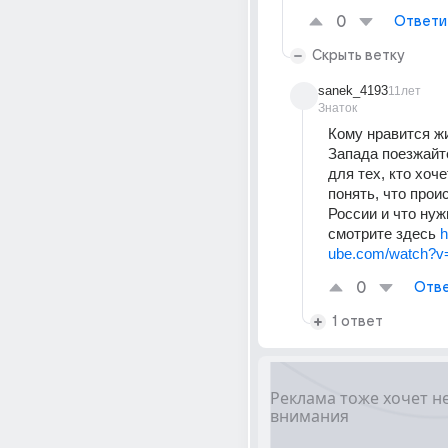
0
Ответи
Скрыть ветку
sanek_4193
11лет
Знаток
Кому нравится жи
Запада поезжайте
для тех, кто хочет
понять, что проис
России и что нуж
смотрите здесь 
h
ube.com/watch?v
0
Отве
1 ответ