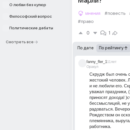
Марли?
О любви без купюр
мнения
#повесть
Философский вопрос
#право
Политические дебаты
0
1
Смотреть все
По дате
По рейтингу
fanny_fler_1
11лет
Оракул
Скрудж был очень с
жестокий человек. 
и не любили его. Ск
уважал праздники, (
приносят дохода! )с
бессмыслицей, не у
радоваться. Вечеро
Рождеством он оско
племянника, выругал
работника.