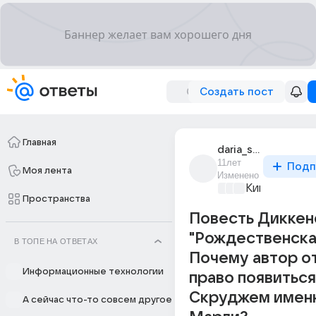
Создать пост
Главная
daria_seroshtan_5
11лет
Подп
Моя лента
Изменено
Киномания
+4
Пространства
Повесть Диккен
"Рождественска
В ТОПЕ НА ОТВЕТАХ
Почему автор о
Информационные технологии
право появитьс
Скруджем имен
А сейчас что-то совсем другое