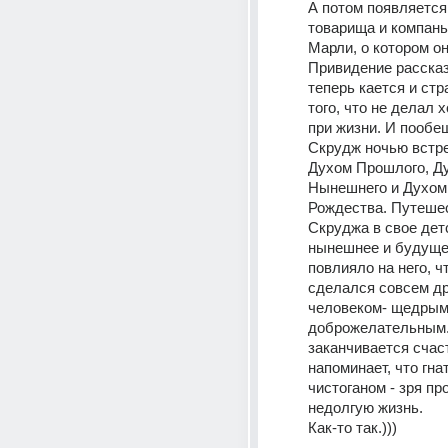
А потом появляется
товарища и компань
Марли, о котором он
Привидение рассказа
теперь кается и стра
того, что не делал 
при жизни. И пообещ
Скрудж ночью встре
Духом Прошлого, Ду
Нынешнего и Духом
Рождества. Путешес
Скруджа в свое детс
нынешнее и будущее
повлияло на него, чт
сделался совсем др
человеком- щедрым 
доброжелательным. 
заканчивается счаст
напоминает, что гнат
чистоганом - зря пр
недолгую жизнь. 
Как-то так.)))