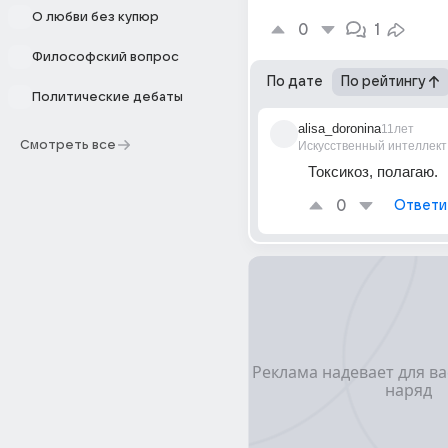
О любви без купюр
0
1
Философский вопрос
По дате
По рейтингу
Политические дебаты
alisa_doronina
11лет
Смотреть все
Искусственный интеллект
Токсикоз, полагаю.
0
Ответи