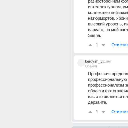
разносторонним фо
интеллектуалом, им
коллекцию пейзажей,
натюрмортов, хроник
высокий уровень, им
вариант, на мой взгл
Sasha.
1
Ответи
berdysh_3
11лет
Оракул
Профессия предпола
профессиональную а
профессионализм зн
области фотографии
вас это является пл
дерзайте.
1
Ответи