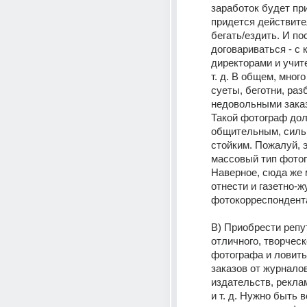
заработок будет при
придется действите
бегать/ездить. И по
договариваться - с 
директорами и учит
т. д. В общем, много
суеты, беготни, разб
недовольными заказч
Такой фотограф дол
общительным, силь
стойким. Пожалуй, э
массовый тип фотог
Наверное, сюда же 
отнести и газетно-ж
фотокорреспондент
В) Приобрести репу
отличного, творческо
фотографа и ловить 
заказов от журналов,
издательств, реклам
и т. д. Нужно быть в