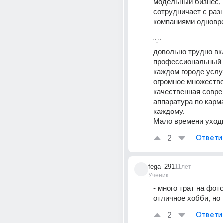
модельный бизнес, 
сотрудничает с раз
компаниями одновр
"-"
довольно трудно вкл
профессиональный р
каждом городе услуг
огромное множество
качественная совре
аппаратура по карма
каждому.
Мало времени уход
2
Ответи
fega_291
11лет
Ученик
- много трат на фото
отличное хобби, но
2
Ответи