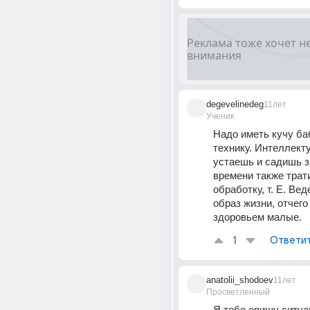
degevelinedeg
11лет
Ученик
Надо иметь кучу баб
технику. Интеллекту
устаешь и садишь з
времени также трати
обработку, т. Е. Ве
образ жизни, отчего
здоровьем малые.
1
Ответи
anatolii_shodoev
11лет
Просветленный
Я тебе опишу ситуац