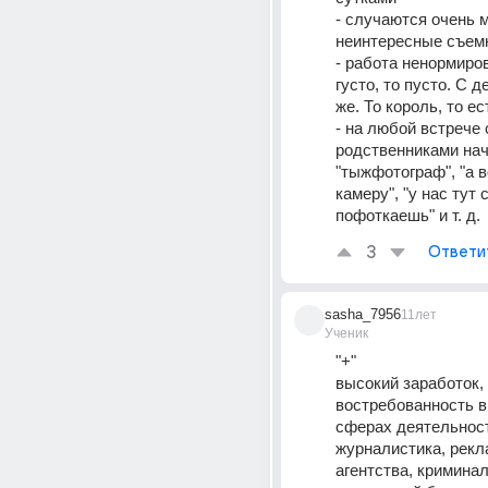
- случаются очень м
неинтересные съем
- работа ненормиров
густо, то пусто. С д
же. То король, то ес
- на любой встрече 
родственниками нач
"тыжфотограф", "а в
камеру", "у нас тут 
пофоткаешь" и т. д.
3
Ответи
sasha_7956
11лет
Ученик
"+"
высокий заработок, 
востребованность в
сферах деятельност
журналистика, рекл
агентства, криминал