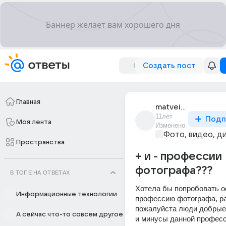
Создать пост
Главная
matveia_marusia
11лет
Подп
Моя лента
Изменено
Фото, видео, д
Пространства
+ и - профессии
фотографа???
В ТОПЕ НА ОТВЕТАХ
Хотела бы попробовать ос
Информационные технологии
профессию фотографа, ра
пожалуйста люди добрые 
А сейчас что-то совсем другое
и минусы данной професс