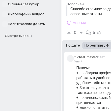
Дополнен
О любви без купюр
Спасибо огромное за до
совестные ответы
Философский вопрос
мнения
Политические дебаты
0
6
Смотреть все
По дате
По рейтингу
michael_master
11лет
Гений
Плюсы:
+ свободная профес
работать в удобное 
удобном тебе мест
+ Захотел, уехал в з
там тоже не пропад
+ противоположный 
притягивается
+ можно попытаться