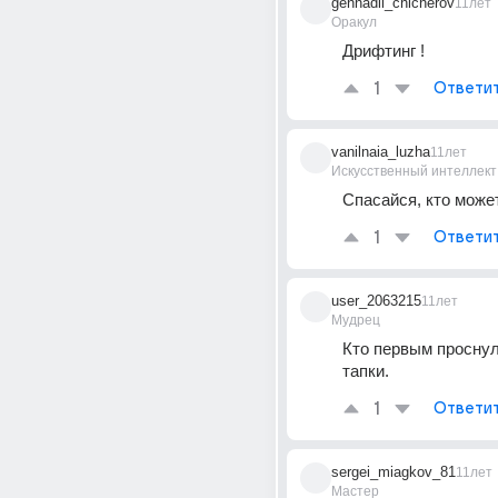
gennadii_chicherov
11лет
Оракул
Дрифтинг !
1
Ответи
vanilnaia_luzha
11лет
Искусственный интеллект
Спасайся, кто може
1
Ответи
user_2063215
11лет
Мудрец
Кто первым проснулся
тапки.
1
Ответи
sergei_miagkov_81
11лет
Мастер