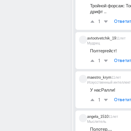
Тройной форсаж: То
дрифт ..
1
Ответи
avtootvetchik_19
11лет
Мудрец
Полтергейст!
1
Ответи
maestro_krym
11лет
Искусственный интеллект
У насРалли!
1
Ответи
angela_1510
11лет
Мыслитель
Полотер....