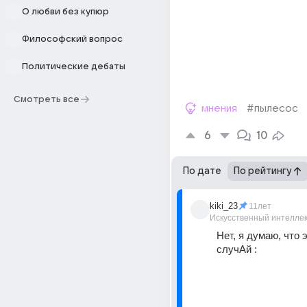
О любви без купюр
Философский вопрос
Политические дебаты
Смотреть все
мнения
#пылесос
6
10
По дате
По рейтингу
kiki_23
11лет
Искусственный интелле
Нет, я думаю, что э
случАй :