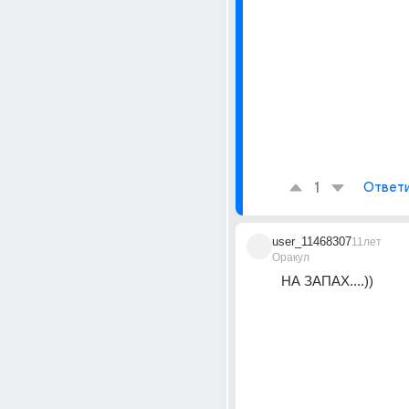
1
Ответ
user_11468307
11лет
Оракул
НА ЗАПАХ....))