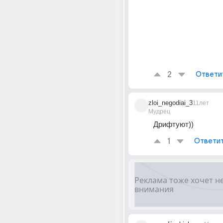
2
Ответи
zloi_negodiai_3
11лет
Мудрец
Дрифтуют))
1
Ответи