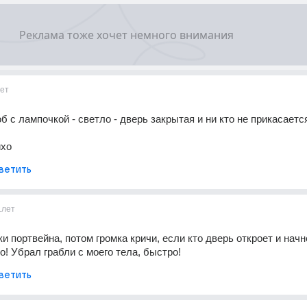
ет
б с лампочкой - светло - дверь закрытая и ни кто не прикасаетс
ихо
ветить
1лет
и портвейна, потом громка кричи, если кто дверь откроет и начн
до! Убрал грабли с моего тела, быстро!
ветить