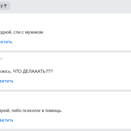
гу
 одной, спи с мужиком
етить
ет
 боюсь, ЧТО ДЕЛАААТЬ???
ветить
дной, либо психолог в помощь.
ветить