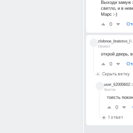
Выходи замуж з
светло, и в не
Марс :-)
0
От
zlobnoe_bratstvo_l
1
Оракул
открой дверь, в
0
От
Скрыть ветку
user_62000602
1
Знаток
тоесть поко
0
1 ответ