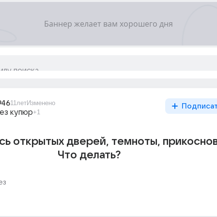
946
11лет
Изменено
Подписа
ез купюр
+1
сь открытых дверей, темноты, прикоснов
Что делать?
ез