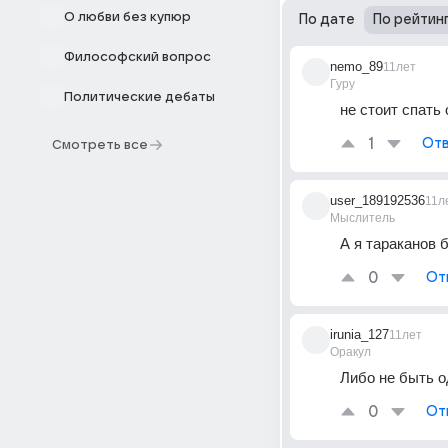
О любви без купюр
По дате
По рейтин
Философский вопрос
nemo_89
11лет
Гуру
Политические дебаты
не стоит спать
1
Отв
Смотреть все
user_189192536
11л
Мыслитель
А я тараканов
0
От
irunia_127
11лет
Оракул
Либо не быть о
0
От