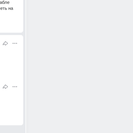
абле 
еть на 