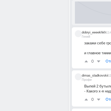
dobryi_eeeekhkh
11л
Гений
закажи себе гро
и главное тиии
0
От
dimas_sladkovskii
1
Профи
Выпей 2 бутылк
- Какого х-я на
0
От