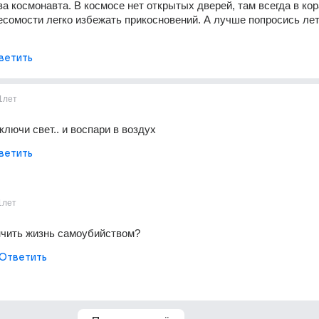
а космонавта. В космосе нет открытых дверей, там всегда в кор
весомости легко избежать прикосновений. А лучше попросись лет
ветить
1лет
ключи свет.. и воспари в воздух
ветить
1лет
нчить жизнь самоубийством?
Ответить