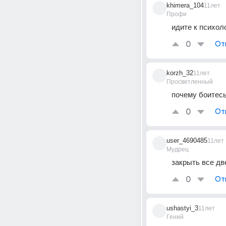
khimera_104
11лет
Профи
идите к психоло
0
От
korzh_32
11лет
Просветленный
почему боитес
0
От
user_4690485
11лет
Мудрец
закрыть все две
0
От
ushastyi_3
11лет
Гений