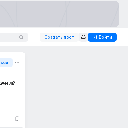
Создать пост
Войти
ться
ений.