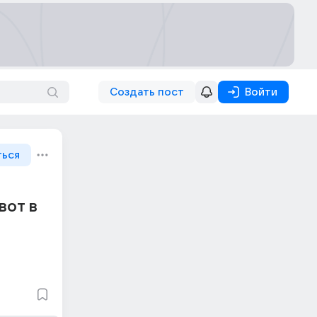
Создать пост
Войти
ться
вот в