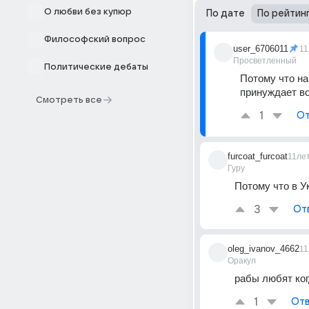
О любви без купюр
По дате
По рейтин
Философский вопрос
user_6706011
11
Просветленный
Политические дебаты
Потому что на
принуждает во
Смотреть все
1
От
furcoat_furcoat
11ле
Гуру
Потому что в У
3
От
oleg_ivanov_4662
11
Оракул
рабы любят ког
1
Отв