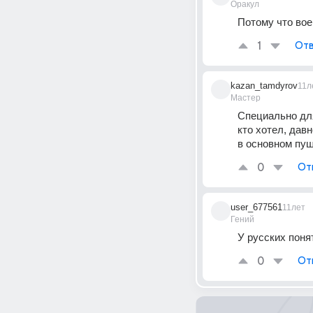
Оракул
Потому что вое
1
Отв
kazan_tamdyrov
11л
Мастер
Специально для
кто хотел, дав
в основном пуш
0
От
user_677561
11лет
Гений
У русских поня
0
От