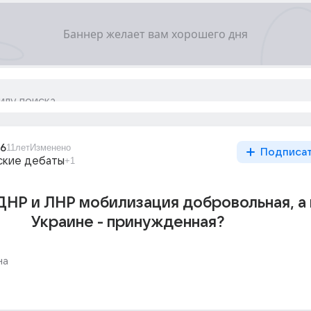
_6
11лет
Изменено
Подписа
ские дебаты
+1
ДНР и ЛНР мобилизация добровольная, а 
Украине - принужденная?
на