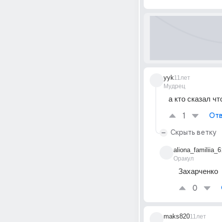
yyk
11лет
Мудрец
а кто сказал ч
1
Отв
Скрыть ветку
aliona_familiia_6
Оракул
Захарченко
0
maks820
11лет