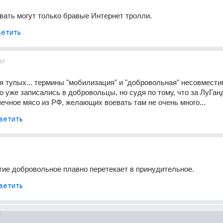
вать могут только бравые Интернет тролли.
етить
ет
 тупых... термины "мобилизация" и "добровольная" несовместим
но уже записались в добровольцы, но судя по тому, что за ЛуГан
ечное мясо из РФ, желающих воевать там не очень много...
ветить
тие добровольное плавно перетекает в принудительное.
ветить