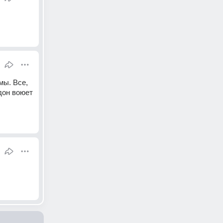
ы. Все, 
дон воюет 