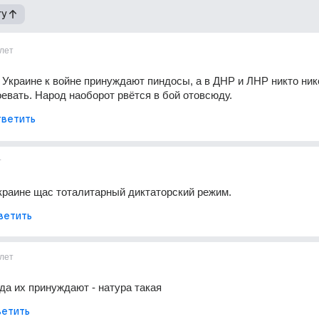
гу
лет
 Украине к войне принуждают пиндосы, а в ДНР и ЛНР никто нико
евать. Народ наоборот рвётся в бой отовсюду.
ветить
т
краине щас тоталитарный диктаторский режим.
ветить
лет
да их принуждают - натура такая
етить