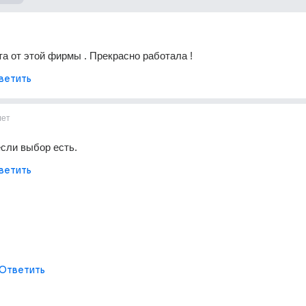
та от этой фирмы . Прекрасно работала !
ветить
лет
если выбор есть.
ветить
Ответить