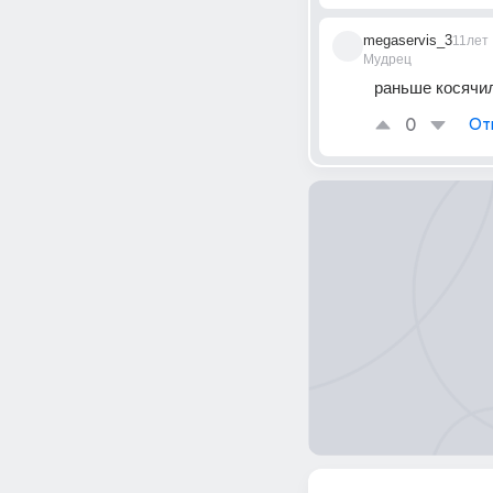
megaservis_3
11лет
Мудрец
раньше косячил
0
От