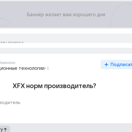
Изменено
Подписа
ионные технологии
+1
XFX норм производитель?
водитель
гу