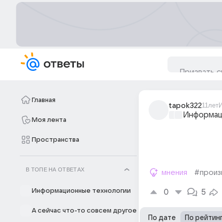
Главная
tapok322
11лет
Информац
Моя лента
Пространства
В ТОПЕ НА ОТВЕТАХ
мнения
#произ
Информационные технологии
0
5
А сейчас что-то совсем другое
По дате
По рейтин