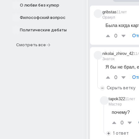
О любви без купюр
gribstas
11лет
Оракул
Философский вопрос
Была когда кар
Политические дебаты
0
От
Смотреть все
nikolai_zhirov_42
11
Знаток
Я бы не брал, 
0
От
Скрыть ветку
tapok322
11лет
Мастер
почему?
0
1 ответ