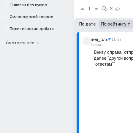
О любви без купюр
1
3
Философский вопрос
По дате
По рейтингу
Политические дебаты
river_tam
11лет
Смотреть все
Гений
Внизу справа "отпр
далее "другой вопр
"ответам""