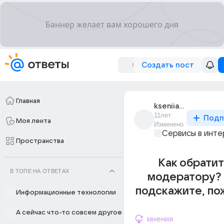
Создать пост
Главная
kseniia_kobzar_4
11лет
Подп
Моя лента
Изменено
Сервисы в инт
Пространства
Как обратит
В ТОПЕ НА ОТВЕТАХ
модератору? 
подскажите, по
Информационные технологии
А сейчас что-то совсем другое
мнения