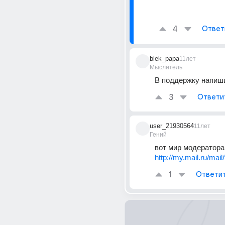
4
Ответ
blek_papa
11лет
Мыслитель
В поддержку напиш
3
Ответи
user_21930564
11лет
Гений
http://my.mail.ru/mail
1
Ответи