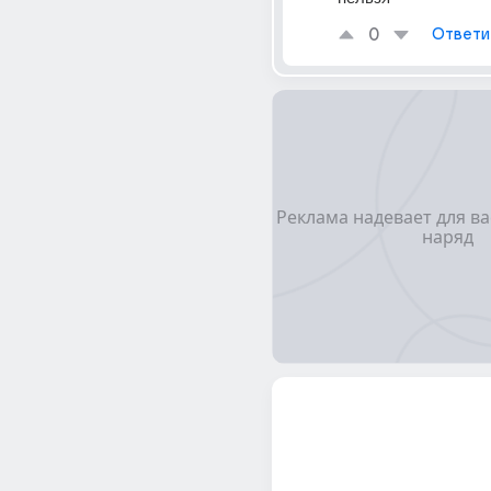
0
Ответи