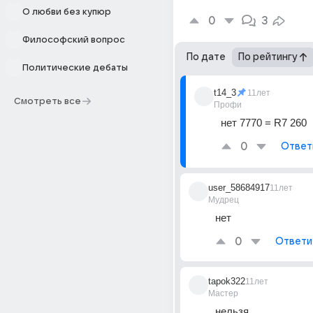
О любви без купюр
0
3
Философский вопрос
По дате
По рейтингу
Политические дебаты
t14_3
11лет
Смотреть все
Профи
нет 7770 = R7 260
0
Ответ
user_58684917
11лет
Мудрец
нет
0
Ответи
tapok322
11лет
Мастер
нельзя