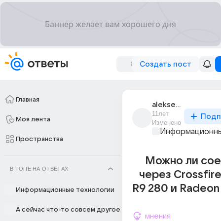
Создать пост
Главная
aleksei_antushev_5
11лет
Подп
Моя лента
Изменено
Информационны
Пространства
Можно ли сое
В ТОПЕ НА ОТВЕТАХ
через Crossfir
R9 280 и Radeo
Информационные технологии
А сейчас что-то совсем другое
мнения