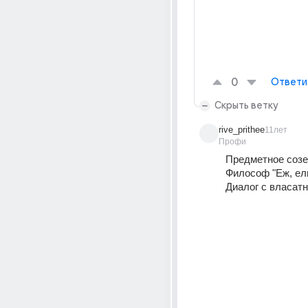
0
Ответи
Скрыть ветку
rive_prithee
11лет
Профи
Предметное созе
Философ "Еж, ели 
Диалог с власат