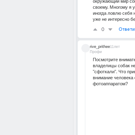
окружающий мир со
своему. Многому я у 
иногда ловлю себя н
уже не интересно бе
0
Ответи
rive_prithee
11лет
Профи
Посмотрите внимате
владелицы собак не 
"сфоткали". Что при
внимание человека с
фотоаппаратом?