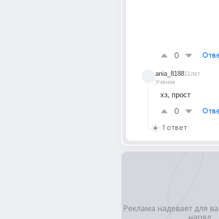
0
Отве
ania_8188
11лет
Ученик
хз, прост
0
Отве
1 ответ