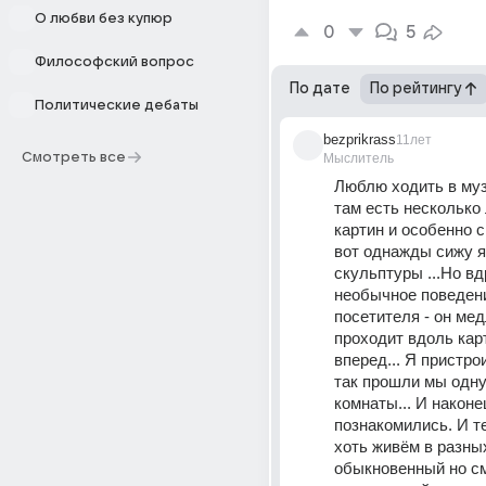
О любви без купюр
0
5
Философский вопрос
По дате
По рейтингу
Политические дебаты
bezprikrass
11лет
Смотреть все
Мыслитель
Люблю ходить в музе
там есть несколько
картин и особенно с
вот однажды сижу я
скульптуры ...Но вд
необычное поведени
посетителя - он мед
проходит вдоль карт
вперед... Я пристрои
так прошли мы одну
комнаты... И наконец
познакомились. И т
хоть живём в разны
обыкновенный но см