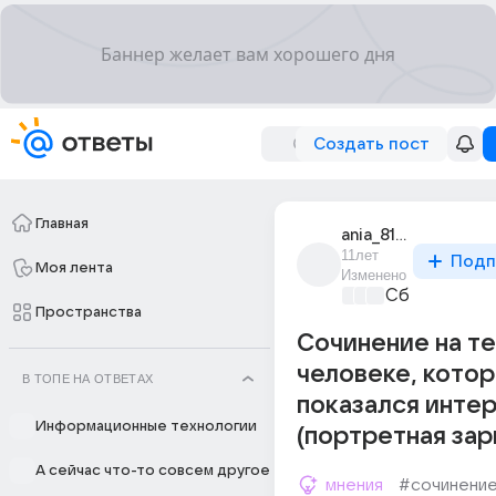
Создать пост
Главная
ania_8188
11лет
Подп
Моя лента
Изменено
Сборная До
Пространства
Сочинение на те
человеке, кото
В ТОПЕ НА ОТВЕТАХ
показался инте
Информационные технологии
(портретная зар
А сейчас что-то совсем другое
мнения
#сочинени