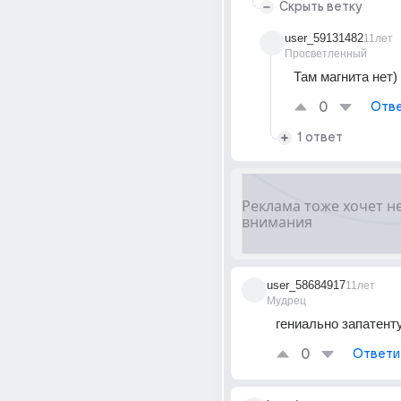
Скрыть ветку
user_59131482
11лет
Просветленный
Там магнита нет)
0
Отве
1 ответ
user_58684917
11лет
Мудрец
гениально запатент
0
Ответи