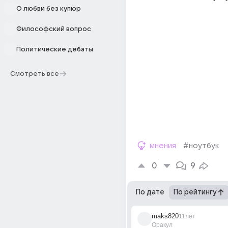
О любви без купюр
Философский вопрос
Политические дебаты
Смотреть все
мнения
#ноутбук
0
9
По дате
По рейтингу
maks820
11лет
Оракул