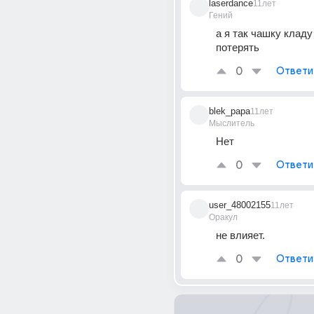
laserdance
11лет
Гений
а я так чашку кладу 
потерять
0
Ответи
blek_papa
11лет
Мыслитель
Нет
0
Ответи
user_48002155
11лет
Оракул
не влияет.
0
Ответи