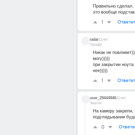
Правильно сделал. 
это вообще подстак
1
Ответи
radar
11лет
Профи
Никак не повлияет)))
могу)))))
при закрытии ноута 
нее)))))
1
Ответи
user_28444946
11лет
Знаток
На камеру закрепи, 
подглядывания буд
0
Ответи