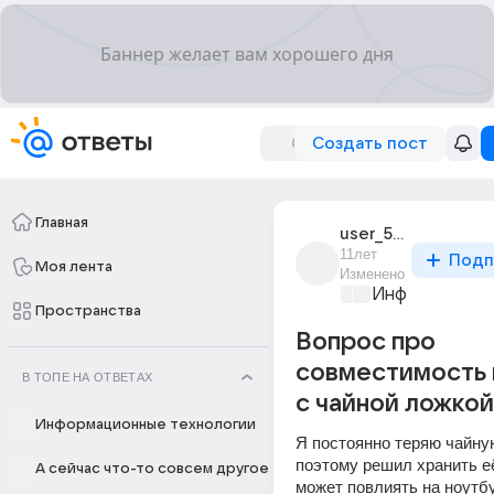
Создать пост
Главная
user_59131482
11лет
Подп
Моя лента
Изменено
Информационн
Пространства
Вопрос про
совместимость 
В ТОПЕ НА ОТВЕТАХ
с чайной ложкой
Информационные технологии
Я постоянно теряю чайную
поэтому решил хранить её 
А сейчас что-то совсем другое
может повлиять на ноутбу