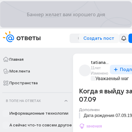
Создать пост
Главная
tatiana_isaeva_545
11лет
Подп
Моя лента
Изменено
Уважаемый маг
Пространства
Когда я выйду з
07.09
В ТОПЕ НА ОТВЕТАХ
Дополнен
Информационные технологии
Дата рождения 07.09.1
А сейчас что-то совсем другое
мнения