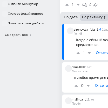
О любви без купюр
1
4
Философский вопрос
По дате
По рейтингу
Политические дебаты
sirenevaia_feia_1
11л
Гений
Смотреть все
Когда любимый чел
предложение.
1
Ответ
daria100
11лет
Мыслитель
в любое время дня 
0
Ответи
malfrida_8
11лет
Профи