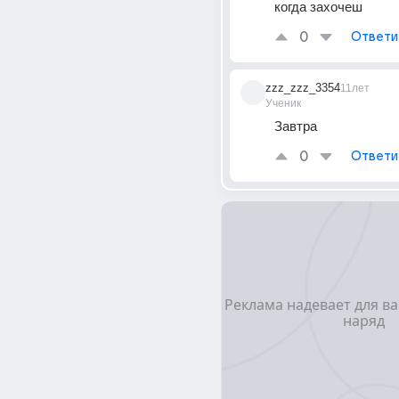
когда захочеш
0
Ответи
zzz_zzz_3354
11лет
Ученик
Завтра
0
Ответи