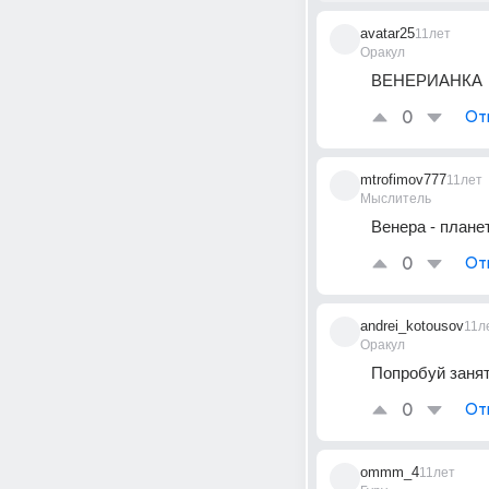
avatar25
11лет
Оракул
ВЕНЕРИАНКА
0
От
mtrofimov777
11лет
Мыслитель
Венера - плане
0
От
andrei_kotousov
11л
Оракул
Попробуй занят
0
От
ommm_4
11лет