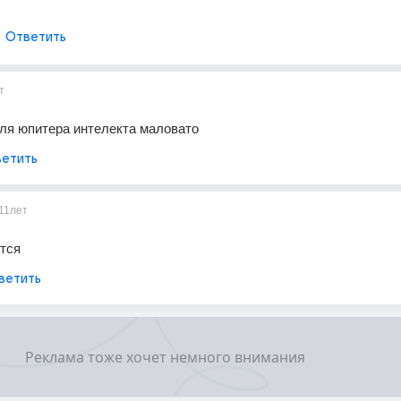
Ответить
т
для юпитера интелекта маловато
етить
11лет
тся
ветить