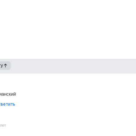
гу
ианский
ветить
1лет