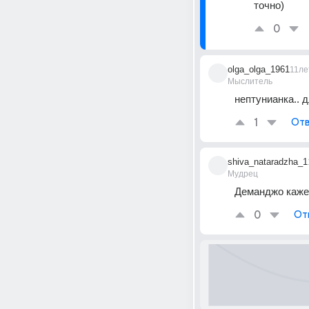
точно)
0
olga_olga_1961
11ле
Мыслитель
нептунианка.. 
1
Отв
shiva_nataradzha_1
Мудрец
Деманджо каже
0
От