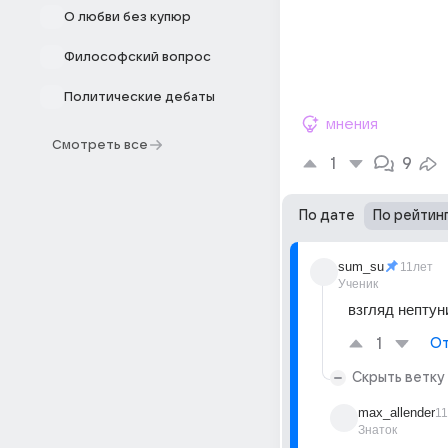
О любви без купюр
Философский вопрос
Политические дебаты
мнения
Смотреть все
1
9
По дате
По рейтин
sum_su
11лет
Ученик
взгляд нептун
1
От
Скрыть ветку
max_allender
1
Знаток