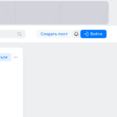
Создать пост
Войти
ться