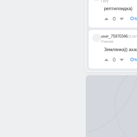
Гуру
рептилоидка)
0
От
user_75970346
11ле
Ученик
Землянка)) аха
0
От