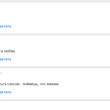
ветить
та любви.
ветить
ет
ься сексом - поймешь, что земная.
ветить