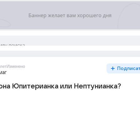
1лет
Изменено
Подписа
маг
она Юпитерианка или Нептунианка?