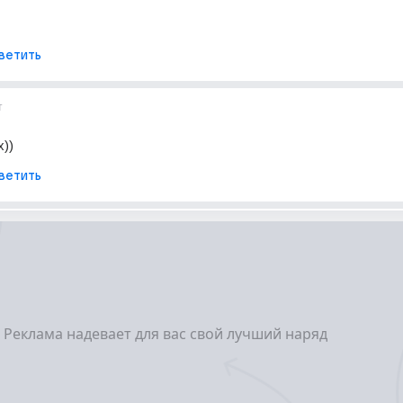
ветить
т
х))
ветить