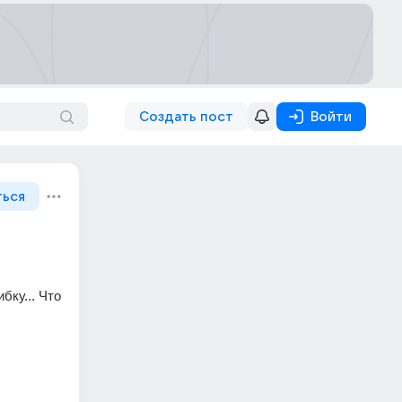
Создать пост
Войти
ться
ку... Что 