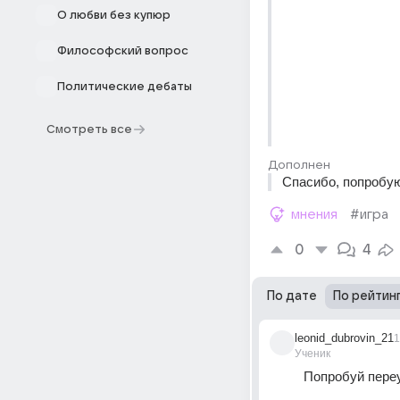
О любви без купюр
Философский вопрос
Политические дебаты
Смотреть все
Дополнен
Спасибо, попробую
мнения
#игра
0
4
По дате
По рейтин
leonid_dubrovin_21
1
Ученик
Попробуй пере