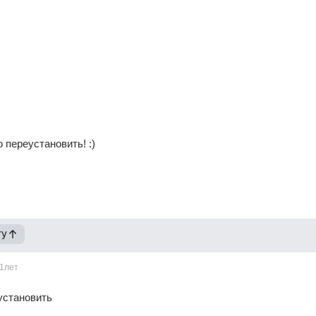
 переустановить! :)
гу
1лет
установить