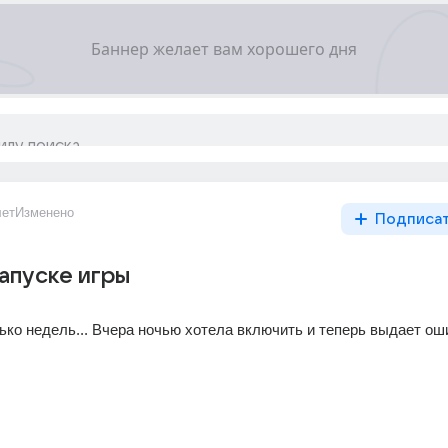
лет
Изменено
Подписа
апуске игры
ко недель... Вчера ночью хотела включить и теперь выдает ошиб