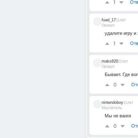
1
Отв
fuad_17
11лет
Оракул
удалите игру и
1
Отв
maks820
11лет
Оракул
Бывает. Где во
0
От
nintendoboy
11лет
Мыслитель
Мы не ванги
0
От