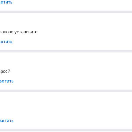
етить
 заново установите
етить
прос?
ветить
ветить