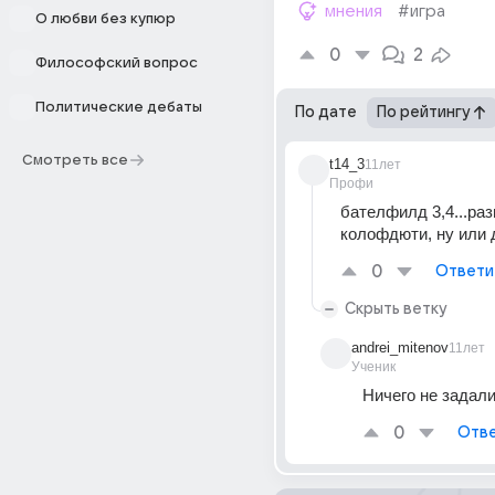
мнения
#игра
О любви без купюр
0
2
Философский вопрос
Политические дебаты
По дате
По рейтингу
Смотреть все
t14_3
11лет
Профи
бателфилд 3,4...раз
колофдюти, ну или 
0
Ответи
Скрыть ветку
andrei_mitenov
11лет
Ученик
Ничего не задали
0
Отве