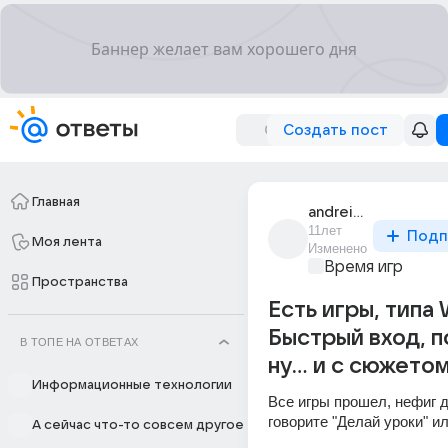
Создать пост
Главная
andrei_mitenov
11лет
Подп
Моя лента
Изменено
Время игр
Пространства
Есть игры, типа 
Быстрый вход, по
В ТОПЕ НА ОТВЕТАХ
ну... и с сюжетом
Информационные технологии
Все игры прошел, нефиг д
говорите "Делай уроки" ил
А сейчас что-то совсем другое