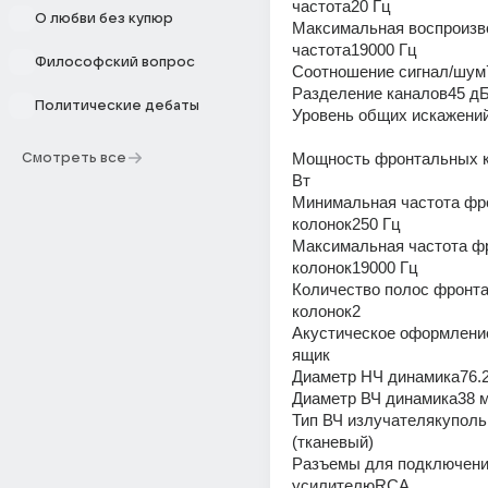
частота20 Гц
О любви без купюр
Максимальная воспроизв
частота19000 Гц
Философский вопрос
Соотношение сигнал/шум
Разделение каналов45 д
Политические дебаты
Уровень общих искажени
Мощность фронтальных к
Смотреть все
Вт
Минимальная частота фр
колонок250 Гц
Максимальная частота ф
колонок19000 Гц
Количество полос фронта
колонок2
Акустическое оформлени
ящик
Диаметр НЧ динамика76.
Диаметр ВЧ динамика38 
Тип ВЧ излучателякуполь
(тканевый)
Разъемы для подключения
усилителюRCA