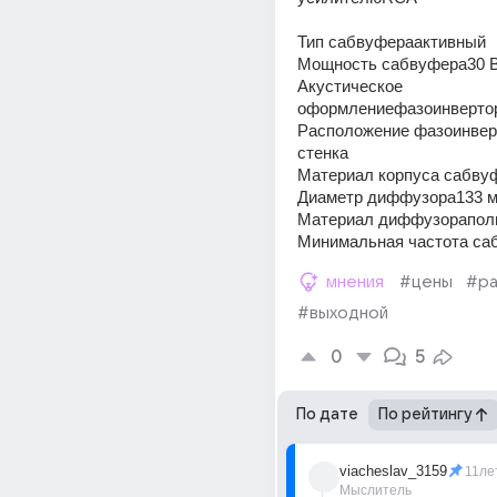
Тип сабвуфераактивный
Мощность сабвуфера30 
Акустическое 
оформлениефазоинверто
Расположение фазоинвер
стенка
Материал корпуса сабв
Диаметр диффузора133 
Материал диффузорапол
Минимальная частота са
мнения
#цены
#р
#выходной
0
5
По дате
По рейтингу
viacheslav_3159
11ле
Мыслитель