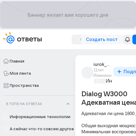
Создать пост
Главная
iurok_pekhpatrov
11лет
Подп
Моя лента
Изменено
Информацио
Пространства
Dialog W3000
Адекватная цен
В ТОПЕ НА ОТВЕТАХ
Адекватная ли цена 1800
Информационные технологии
Общая выходная мощнос
А сейчас что-то совсем другое
Минимальная воспроизво