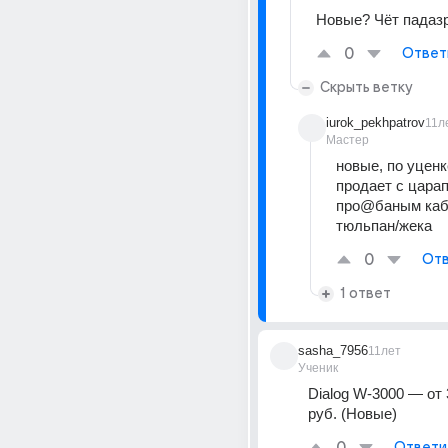
Новые? Чёт падаз
0
Ответ
Скрыть ветку
iurok_pekhpatrov
11л
Мастер
новые, по уценке
продает с царап
про@баным каб
тюльпан/жека
0
Отв
1 ответ
sasha_7956
11лет
Ученик
Dialog W-3000 — от 3
руб. (Новые)
Ответи