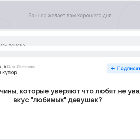
a_5
11лет
Изменено
Подписа
з купюр
ины, которые уверяют что любят не ув
вкус "любимых" девушек?