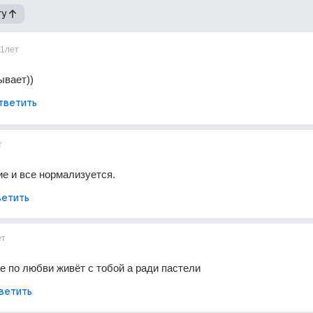
гу
11лет
ывает))
тветить
т
е и все нормализуется.
етить
ет
не по любви живёт с тобой а ради пастели
ветить