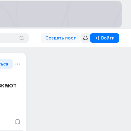
Создать пост
Войти
ться
ажают