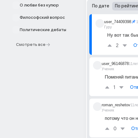
О любви без купюр
По дате
По рейтин
Философский вопрос
user_74409398
Гуру
Политические дебаты
Ну вот так бы
Смотреть все
2
О
user_96146878
11ле
Ученик
Поменяй питани
1
Отв
roman_reshetov
11л
Ученик
потому что он 
0
От