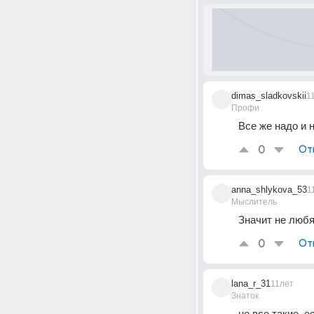
dimas_sladkovskii
1
Профи
Все же надо и н
0
От
anna_shlykova_53
1
Мыслитель
Значит не любят
0
От
lana_r_31
11лет
Знаток
не все такие, 