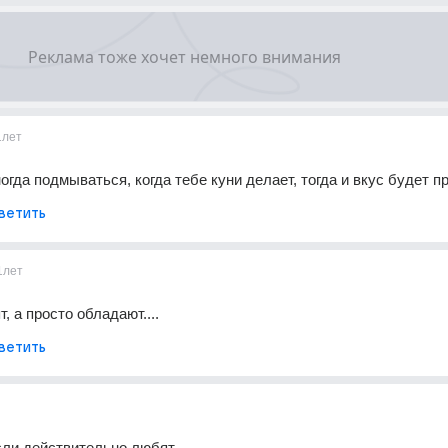
1лет
огда подмываться, когда тебе куни делает, тогда и вкус будет п
ветить
1лет
, а просто обладают....
ветить
если действительно любят