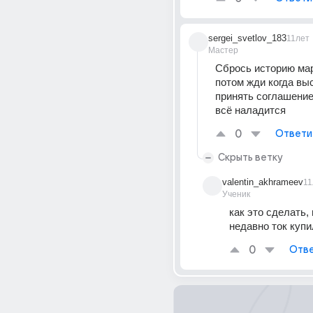
sergei_svetlov_183
11лет
Мастер
Сбрось историю марк
потом жди когда выс
принять соглашение 
всё наладится
0
Ответи
Скрыть ветку
valentin_akhrameev
11
Ученик
как это сделать, 
недавно ток купи
0
Отве