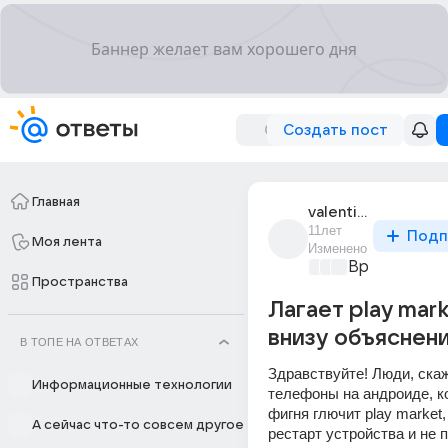
Создать пост
Главная
valentin_akhrameev
11лет
Подп
Моя лента
Изменено
Время игр
+2
Пространства
Лагает play mar
внизу объяснени
В ТОПЕ НА ОТВЕТАХ
Здравствуйте! Люди, скажи
Информационные технологии
телефоны на андроиде, ко
фигня глючит play market,
А сейчас что-то совсем другое
рестарт устройства и не по