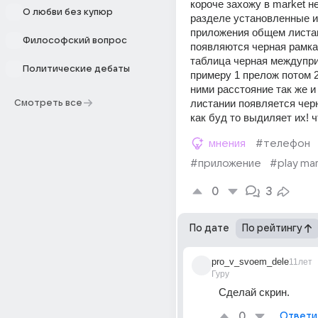
короче захожу в market не
О любви без купюр
разделе установленные ил
приложения общем листаю
Философский вопрос
появляются черная рамка 
таблица черная междупри
Политические дебаты
примеру 1 прелож потом 2
ними расстояние так же и 
листании появляется черн
Смотреть все
как буд то выдиляет их! ч
мнения
#телефон
#приложение
#play ma
0
3
По дате
По рейтингу
pro_v_svoem_dele
11лет
Гуру
Сделай скрин.
0
Ответи