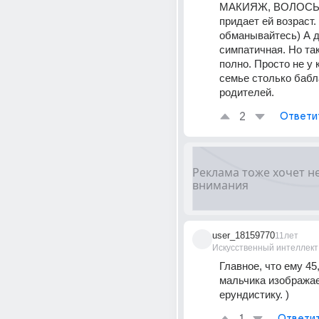
МАКИЯЖ, ВОЛОСЫ. 
придает ей возраст. 
обманывайтесь) А д
симпатичная. Но так
полно. Просто не у 
семье столько бабла
родителей.
2
Ответи
user_18159770
11лет
Искусственный интеллект
Главное, что ему 45,
мальчика изображает
ерундистику. )
Ответи