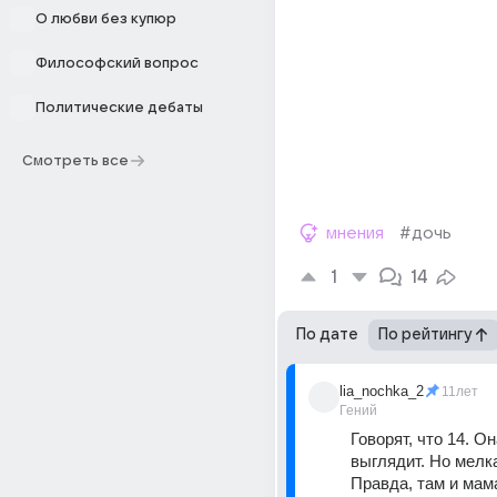
О любви без купюр
Философский вопрос
Политические дебаты
Смотреть все
мнения
#дочь
1
14
По дате
По рейтингу
lia_nochka_2
11лет
Гений
Говорят, что 14. Он
выглядит. Но мелка
Правда, там и мам