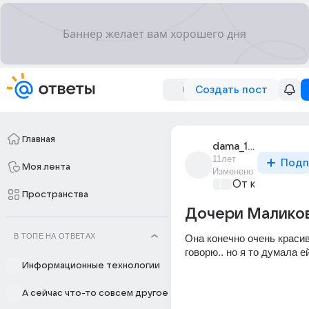
Создать пост
Главная
dama_108
11лет
Подп
Моя лента
Изменено
От колыбели 
Пространства
Дочери Маликов
В ТОПЕ НА ОТВЕТАХ
Она конечно очень красива
говорю.. но я то думала е
Информационные технологии
А сейчас что-то совсем другое