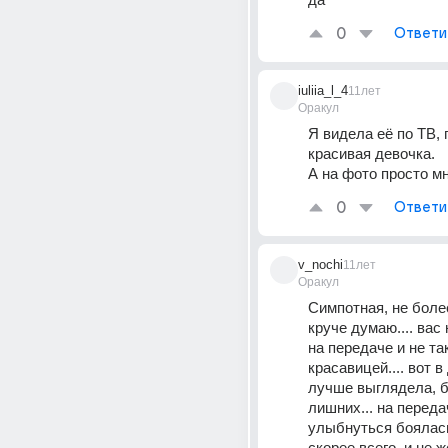
0
Ответи
iuliia_l_4
11лет
Оракул
Я видела её по ТВ, 
красивая девочка.
А на фото просто м
0
Ответи
v_nochi
11лет
Оракул
Симпотная, не более
круче думаю.... вас
на передаче и не так
красавицей.... вот в
лучше выглядела, бе
лишних... на переда
улыбнуться боялась.
скорее всего, и не ж