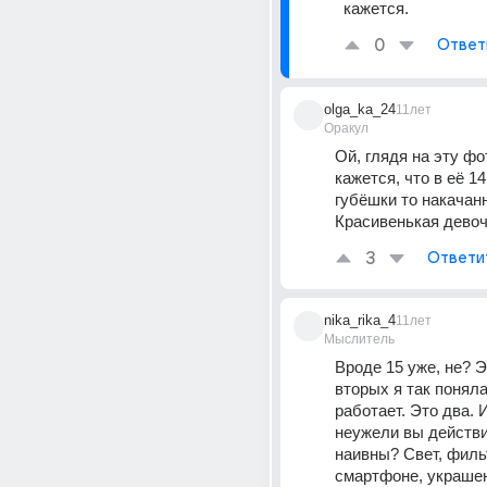
кажется.
0
Ответ
olga_ka_24
11лет
Оракул
Ой, глядя на эту фот
кажется, что в её 14
губёшки то накачан
Красивенькая девоч
3
Ответи
nika_rika_4
11лет
Мыслитель
Вроде 15 уже, не? Эт
вторых я так понял
работает. Это два. И
неужели вы действи
наивны? Свет, фильт
смартфоне, украшен