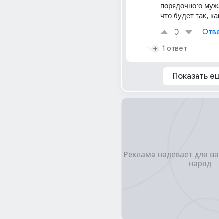
порядочного мужа
что будет так, к
0
Отве
1 ответ
Показать е