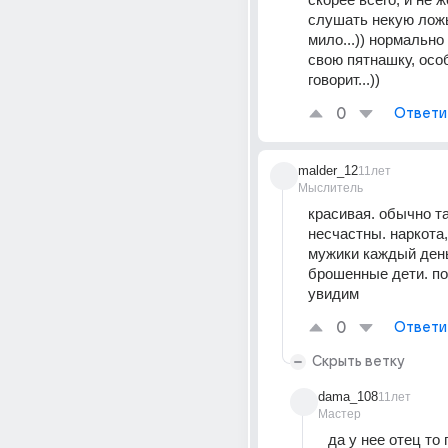
слушать некую ложь
мило...)) нормально 
свою пятнашку, особ
говорит...))
0
Ответи
malder_12
11лет
Мыслитель
красивая. обычно та
несчастны. наркота, 
мужики каждый день
брошенные дети. п
увидим
0
Ответи
Скрыть ветку
dama_108
11лет
Мастер
да у нее отец то 