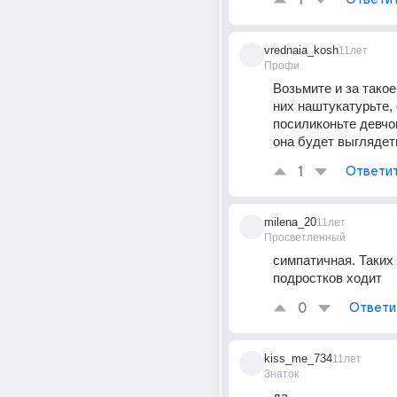
1
vrednaia_kosh
11лет
Профи
Возьмите и за такое 
них наштукатурьте, 
посиликоньте девчонк
она будет выглядет
1
Ответи
milena_20
11лет
Просветленный
симпатичная. Таких 
подростков ходит
0
Ответи
kiss_me_734
11лет
Знаток
да