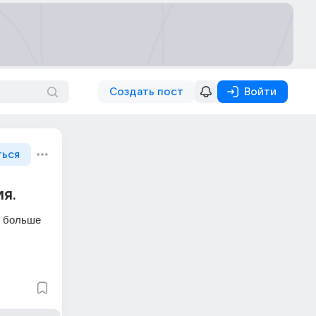
Создать пост
Войти
ться
ия.
 больше 