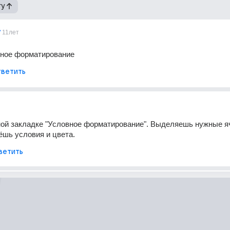
гу
11лет
вное форматирование
ветить
ой закладке "Условное форматирование". Выделяешь нужные яч
аёшь условия и цвета.
ветить