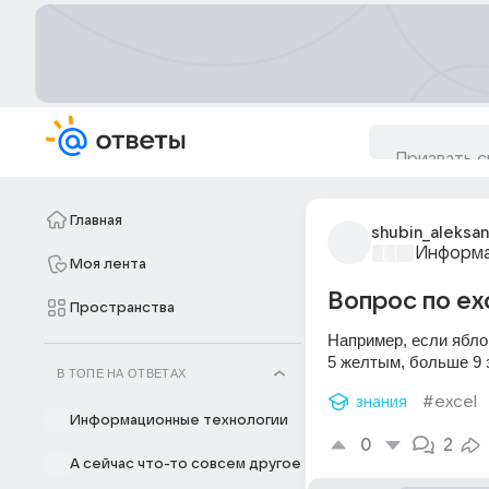
Главная
shubin_aleksa
Информа
Моя лента
Вопрос по ex
Пространства
Например, если яблок
5 желтым, больше 
В ТОПЕ НА ОТВЕТАХ
знания
#excel
Информационные технологии
0
2
А сейчас что-то совсем другое