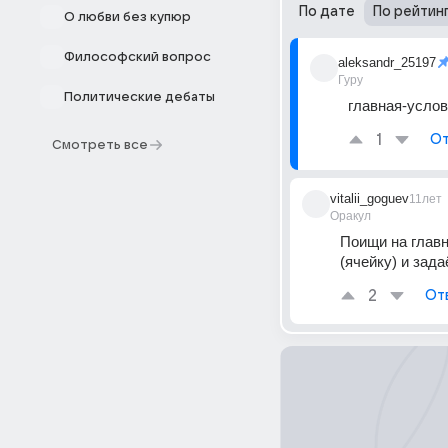
По дате
По рейтин
О любви без купюр
Философский вопрос
aleksandr_25197
Гуру
Политические дебаты
главная-усло
1
От
Смотреть все
vitalii_goguev
11лет
Оракул
Поищи на главн
(ячейку) и зад
2
От