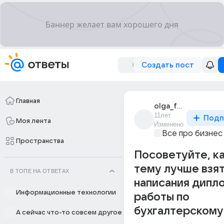
Создать пост
Главная
olga_fedotova_1466
11лет
Подп
Моя лента
Изменено
Все про бизнес
Пространства
Посоветуйте, к
тему лучше взят
В ТОПЕ НА ОТВЕТАХ
написания дипл
Информационные технологии
работы по
бухгалтерскому
А сейчас что-то совсем другое