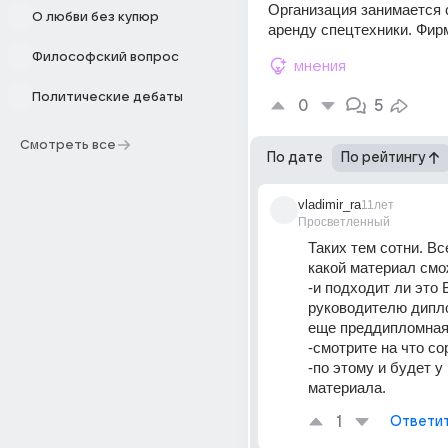
Организация занимается с
О любви без купюр
аренду спецтехники. Фир
Философский вопрос
мнения
Политические дебаты
0
5
Смотреть все
По дате
По рейтингу
vladimir_ra
11лет
Просветленный
Таких тем сотни. Все
какой материал смо
-и подходит ли это В
руководителю дипло
еще преддипломная 
-смотрите на что со
-по этому и будет у
материала.
1
Ответи