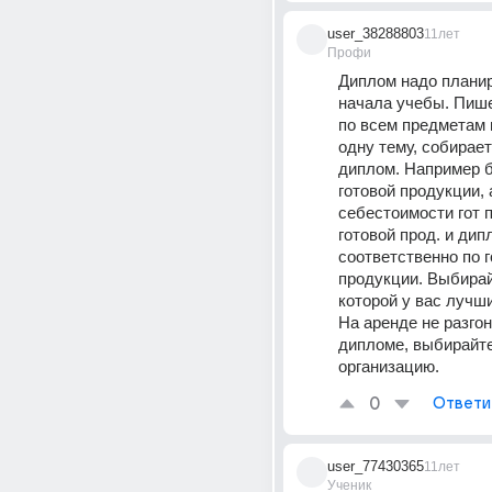
user_38288803
11лет
Профи
Диплом надо планир
начала учебы. Пише
по всем предметам 
одну тему, собираете
диплом. Например б
готовой продукции, 
себестоимости гот п
готовой прод. и дипл
соответственно по г
продукции. Выбирайт
которой у вас лучши
На аренде не разгон
дипломе, выбирайте
организацию.
0
Ответи
user_77430365
11лет
Ученик