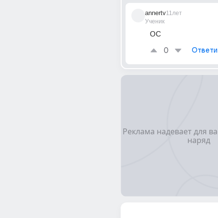
annertv
11лет
Ученик
ОС
0
Ответи