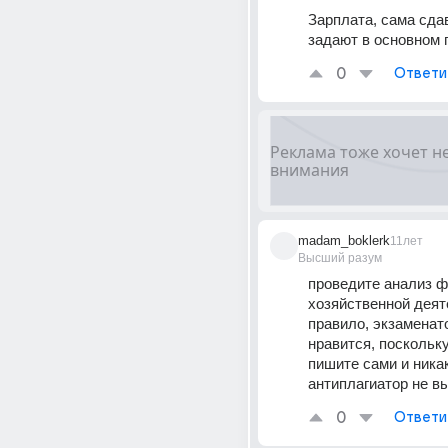
Зарплата, сама сда
задают в основном 
0
Ответи
madam_boklerk
11лет
Высший разум
проведите анализ ф
хозяйственной деяте
правило, экзаменато
нравится, поскольку
пишите сами и никак
антиплагиатор не в
0
Ответи